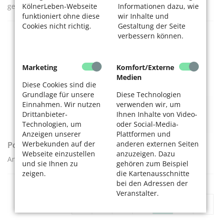
gesucht!
KölnerLeben-Webseite
Informationen dazu, wie
funktioniert ohne diese
wir Inhalte und
Cookies nicht richtig.
Gestaltung der Seite
verbessern können.
AKTIV WERDEN
Marketing
Komfort/Externe
Medien
Diese Cookies sind die
Grundlage für unsere
Diese Technologien
Einnahmen. Wir nutzen
verwenden wir, um
Drittanbieter-
Ihnen Inhalte von Video-
Technologien, um
oder Social-Media-
Anzeigen unserer
Plattformen und
Podcast 8: Altengerecht Wohnen
Werbekunden auf der
anderen externen Seiten
Webseite einzustellen
anzuzeigen. Dazu
Anpassungen, um lange daheim leben zu können
und sie Ihnen zu
gehören zum Beispiel
zeigen.
die Kartenausschnitte
bei den Adressen der
Veranstalter.
«
1
...
82
83
84
»