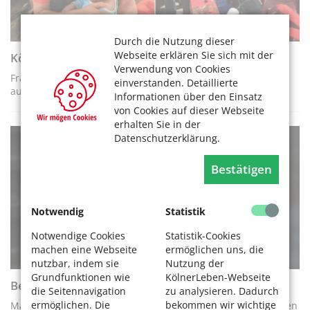
Durch die Nutzung dieser
Webseite erklären Sie sich mit der
Kölner auf Rettungsmission im Mittelmeer
Verwendung von Cookies
Frank Kadow fuhr im Sommer zwei Wochen lang als Kapitän
einverstanden. Detaillierte
auf der „Seefuchs“.
Informationen über den Einsatz
von Cookies auf dieser Webseite
erhalten Sie in der
Datenschutzerklärung.
EHRENAMT
Bestätigen
Notwendig
Statistik
Notwendige Cookies
Statistik-Cookies
machen eine Webseite
ermöglichen uns, die
nutzbar, indem sie
Nutzung der
Grundfunktionen wie
KölnerLeben-Webseite
Behindertenpolitik mitgestalten
die Seitennavigation
zu analysieren. Dadurch
ermöglichen. Die
bekommen wir wichtige
Mandatsträger für politische Ausschüsse und Arbeitsgremien