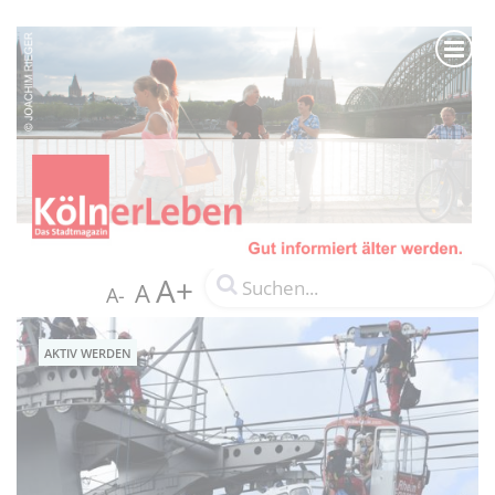
A+
A
A-
AKTIV WERDEN