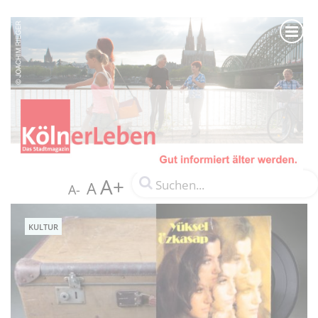
A+
A
A-
KULTUR