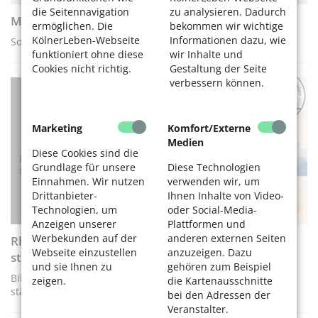
die Seitennavigation
zu analysieren. Dadurch
Miteinander NEUmarkt
ermöglichen. Die
bekommen wir wichtige
KölnerLeben-Webseite
Informationen dazu, wie
Sommerprogramm auf dem Kölner Neumarkt
funktioniert ohne diese
wir Inhalte und
Cookies nicht richtig.
Gestaltung der Seite
verbessern können.
UNSER KÖLN
Marketing
Komfort/Externe
Medien
Diese Cookies sind die
Grundlage für unsere
Diese Technologien
Einnahmen. Wir nutzen
verwenden wir, um
Drittanbieter-
Ihnen Inhalte von Video-
Technologien, um
oder Social-Media-
Anzeigen unserer
Plattformen und
Werbekunden auf der
anderen externen Seiten
RheBi-Preis 2026: Rheinische Stiftung für Bildung
Webseite einzustellen
anzuzeigen. Dazu
startet Bewerbungsphase
und sie Ihnen zu
gehören zum Beispiel
Bildungspreis unter dem Motto „Demokratie verstehen und
zeigen.
die Kartenausschnitte
stärken – Bildung als Basis“
bei den Adressen der
Veranstalter.