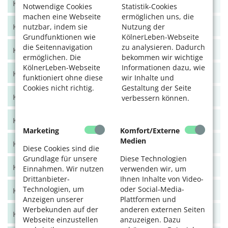
KölnerLeben Sommer 2025
Notwendige Cookies
Statistik-Cookies
machen eine Webseite
ermöglichen uns, die
KölnerLeben Frühjahr 2025
nutzbar, indem sie
Nutzung der
Grundfunktionen wie
KölnerLeben-Webseite
die Seitennavigation
zu analysieren. Dadurch
KölnerLeben Winter 2024/25
ermöglichen. Die
bekommen wir wichtige
KölnerLeben-Webseite
Informationen dazu, wie
KölnerLeben Herbst 2024
funktioniert ohne diese
wir Inhalte und
Cookies nicht richtig.
Gestaltung der Seite
KölnerLeben Sommer 2024
verbessern können.
KölnerLeben Frühjahr 2024
Marketing
Komfort/Externe
Medien
KölnerLeben Dez/Jan/Feb 2023/24
Diese Cookies sind die
Grundlage für unsere
Diese Technologien
KölnerLeben Okt/Nov 2023
Einnahmen. Wir nutzen
verwenden wir, um
Drittanbieter-
Ihnen Inhalte von Video-
Technologien, um
oder Social-Media-
KölnerLeben Aug/Sept 2023
Anzeigen unserer
Plattformen und
Werbekunden auf der
anderen externen Seiten
KölnerLeben Juni/Juli 2023
Webseite einzustellen
anzuzeigen. Dazu