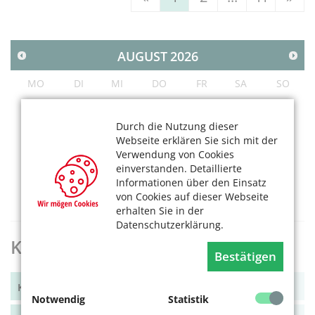
AUGUST
2026
MO
DI
MI
DO
FR
SA
SO
1
2
3
4
5
6
7
8
9
Durch die Nutzung dieser
Webseite erklären Sie sich mit der
10
11
12
13
14
15
16
Verwendung von Cookies
17
18
19
20
21
22
23
einverstanden. Detaillierte
24
25
26
27
28
29
30
Informationen über den Einsatz
von Cookies auf dieser Webseite
31
erhalten Sie in der
Datenschutzerklärung.
KölnerLeben Archiv
Bestätigen
KölnerLeben Winter 2025
Notwendig
Statistik