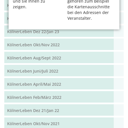
und sie Ihnen zu
gehören zum Beispiel
KölnerLeben April/Mai 2023
zeigen.
die Kartenausschnitte
bei den Adressen der
Veranstalter.
KölnerLeben Feb/März 2023
KölnerLeben Dez 22/Jan 23
KölnerLeben Okt/Nov 2022
KölnerLeben Aug/Sept 2022
KölnerLeben Juni/Juli 2022
KölnerLeben April/Mai 2022
KölnerLeben Feb/März 2022
KölnerLeben Dez 21/Jan 22
KölnerLeben Okt/Nov 2021