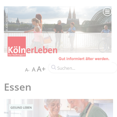
A+
A
A-
Essen
GESUND LEBEN