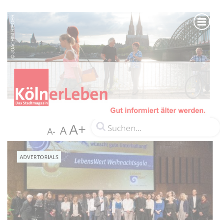
A+
A
A-
ADVERTORIALS