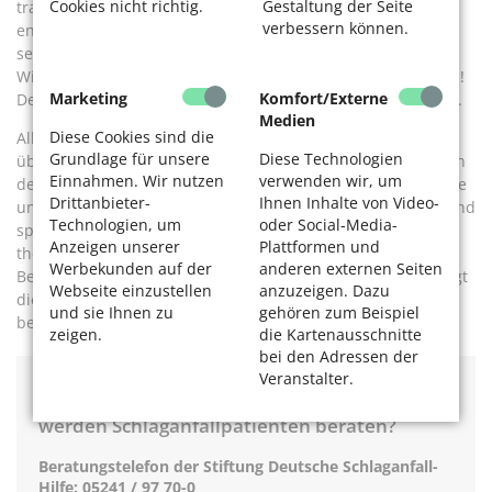
Cookies nicht richtig.
Gestaltung der Seite
transitorische ischämische Attacke, kurz TIA handeln. Sie
verbessern können.
entsteht, wenn die Mangeldurchblutung unvollständig oder
sehr kurzzeitig ist.
Wichtig: Auch bei einer TIA handelt es sich um einen Notfall!
Marketing
Komfort/Externe
Denn sie kann Vorbote für einen größeren Schlaganfall sein.
Medien
Diese Cookies sind die
Alles Weitere wird dann in der Stroke Unit, der Akutstation,
Grundlage für unsere
Diese Technologien
überprüft. Sie verfügt über alle erforderlichen Möglichkeiten
Einnahmen. Wir nutzen
verwenden wir, um
der apparativen Überwachung. Fachpersonal aus Neurologie
Drittanbieter-
Ihnen Inhalte von Video-
und Therapie ist rund um die Uhr verfügbar, Pflegekräfte sind
Technologien, um
oder Social-Media-
speziell geschult. Alle erforderlichen diagnostischen und
Anzeigen unserer
Plattformen und
therapeutischen Maßnahmen stehen bereit. Dort bleiben
Werbekunden auf der
anderen externen Seiten
Betroffene für die Dauer der Akutphase. Im Anschluss erfolgt
Webseite einzustellen
anzuzeigen. Dazu
die Weiterbehandlung auf einer geeigneten Station oder
und sie Ihnen zu
gehören zum Beispiel
bereits in einer Rehabilitationsklinik.
zeigen.
die Kartenausschnitte
bei den Adressen der
Veranstalter.
Welche Schlaganfall-Risiken gibt es? Wo
werden Schlaganfallpatienten beraten?
Beratungstelefon der Stiftung Deutsche Schlaganfall-
Hilfe: 05241 / 97 70-0