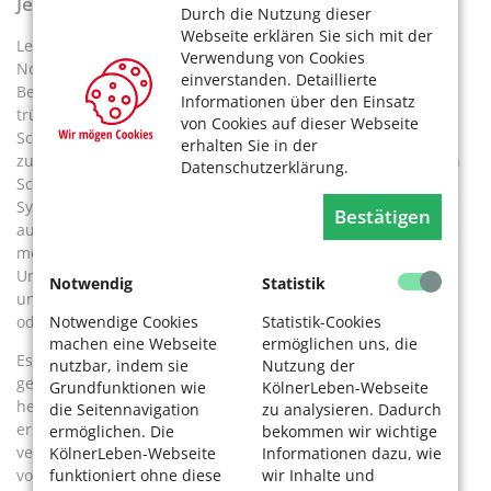
Jeder Schlaganfall ist ein Notfall
Durch die Nutzung dieser
Webseite erklären Sie sich mit der
Leider scheuen sich noch zu viele Menschen davor, den
Verwendung von Cookies
Notruf zu wählen. Stattdessen hoffen sie, dass die
einverstanden. Detaillierte
Beschwerden von allein wieder verschwinden. Es ist eine
Informationen über den Einsatz
trügerische Hoffnung, die viel Zeit kostet und bei einem
von Cookies auf dieser Webseite
Schlaganfall schlimme Folgen haben kann. Denn auch ein
erhalten Sie in der
zunächst leichter Schlaganfall kann sich zu einem schweren
Datenschutzerklärung.
Schlaganfall ausweiten. Betroffene, die auch nur leichte
Symptome oder Unwohlsein verspüren, die einen Verdacht
Bestätigen
auf Schlaganfall nahelegen, müssen immer so schnell wie
möglich in ein Krankenhaus mit einer sogenannten Stroke
Unit gebracht werden. Eine Stroke Unit ist eine auf die
Notwendig
Statistik
unverzügliche Behandlung von Patienten mit Schlaganfall
Notwendige Cookies
Statistik-Cookies
oder Verdacht auf Schlag- anfall spezialisierte Abteilung.
machen eine Webseite
ermöglichen uns, die
Es kommt jedoch vor, dass Schlaganfälle keines der
nutzbar, indem sie
Nutzung der
genannten Symptome, sondern untypische Beschwerden
Grundfunktionen wie
KölnerLeben-Webseite
hervorrufen. Ein Selbsttest kann nie ärztliches Fachwissen
die Seitennavigation
zu analysieren. Dadurch
ersetzen. Man sollte daher auch dann den Rettungsdienst
ermöglichen. Die
bekommen wir wichtige
verständigen, wenn die Symptome nach kurzer Zeit wieder
KölnerLeben-Webseite
Informationen dazu, wie
funktioniert ohne diese
wir Inhalte und
von allein verschwinden. Denn es könnte sich um eine