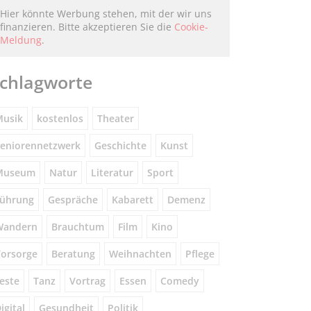
Hier könnte Werbung stehen, mit der wir uns
finanzieren. Bitte akzeptieren Sie die
Cookie-
Meldung
.
chlagworte
usik
kostenlos
Theater
eniorennetzwerk
Geschichte
Kunst
Museum
Natur
Literatur
Sport
ührung
Gespräche
Kabarett
Demenz
Wandern
Brauchtum
Film
Kino
orsorge
Beratung
Weihnachten
Pflege
este
Tanz
Vortrag
Essen
Comedy
igital
Gesundheit
Politik