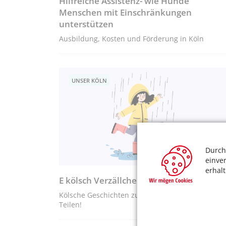
Hilfreiche Assistenz- wie Hunde
Menschen mit Einschränkungen
unterstützen
Ausbildung, Kosten und Förderung in Köln
UNSER KÖLN
Durch
einve
erhal
E kölsch Verzällche: En Kahnpartie
Kölsche Geschichten zum Lesen, Vorlesen und
Teilen!