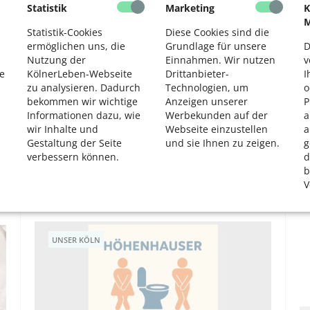
Statistik
Marketing
K
2
M
VEREINE / ORGANISATIONEN
Statistik-Cookies
Diese Cookies sind die
ermöglichen uns, die
Grundlage für unsere
D
Nutzung der
Einnahmen. Wir nutzen
v
e
KölnerLeben-Webseite
Drittanbieter-
I
zu analysieren. Dadurch
Technologien, um
o
bekommen wir wichtige
Anzeigen unserer
P
Informationen dazu, wie
Werbekunden auf der
a
wir Inhalte und
Webseite einzustellen
a
Gestaltung der Seite
und sie Ihnen zu zeigen.
g
verbessern können.
d
Ein Buddy für Schwerstkranke
b
Unterstützung in einer schwierigen Lebensphase
V
UNSER KÖLN