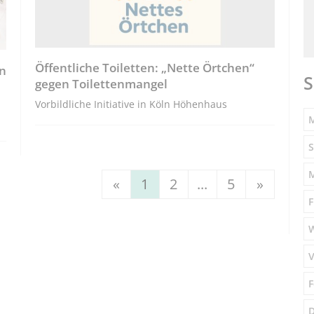
Öffentliche Toiletten: „Nette Örtchen“
en
S
gegen Toilettenmangel
Vorbildliche Initiative in Köln Höhenhaus
M
S
«
1
2
...
5
»
F
V
F
D