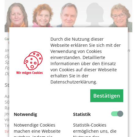
Durch die Nutzung dieser
Webseite erklären Sie sich mit der
Im Bezirk Kalk wurden gewählt: Eva-Maria Gärtner-Plückthun
Verwendung von Cookies
(Sprecherin), Helena-Mathilde Rohm-Schnak (Stellv.
einverstanden. Detaillierte
Sprecherin), Axel Fier, Zofia Nowak und Elisabeth Westholt.
Informationen über den Einsatz
Foto Gärtner-Plückthun: Fotomarkt Köln, Foto Rohm-Schnak:
von Cookies auf dieser Webseite
Digital Express Center, Fotos Fier, Westholt: Privat
erhalten Sie in der
Datenschutzerklärung.
Stadtbezirk Lindenthal
Bestätigen
Aachener Str. 220,
50931 Köln,
Raum 400,
jeden 1. und 3. Montag im Monat,
Notwendig
Statistik
von 10 bis 12 Uhr,
Notwendige Cookies
Statistik-Cookies
Tel. 221-9 32 54,
machen eine Webseite
ermöglichen uns, die
svk.lindenthal@stadt-koeln.de