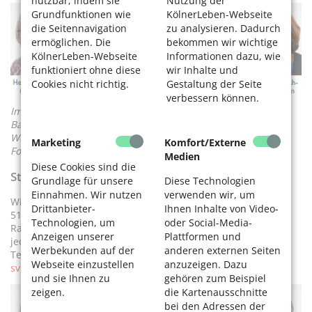
nutzbar, indem sie
Nutzung der
Grundfunktionen wie
KölnerLeben-Webseite
die Seitennavigation
zu analysieren. Dadurch
ermöglichen. Die
bekommen wir wichtige
KölnerLeben-Webseite
Informationen dazu, wie
funktioniert ohne diese
wir Inhalte und
Cookies nicht richtig.
Gestaltung der Seite
verbessern können.
Im Bezirk Lindenthal sind Hedwig Drießen (Sprecherin),
Barbara Bermüller (Stellv. Sprecherin),Jens Spitzer, Irene
Wülfrath-Wiedenmann gewählt worden.
Marketing
Komfort/Externe
Fotos: Privat
Medien
Diese Cookies sind die
Stadtbezirk Mühlheim
Grundlage für unsere
Diese Technologien
Einnahmen. Wir nutzen
verwenden wir, um
Wiener Platz 2a,
Drittanbieter-
Ihnen Inhalte von Video-
51065 Köln,
Technologien, um
oder Social-Media-
Raum 646,
Anzeigen unserer
Plattformen und
jeden Montag von 10 bis 12 Uhr,
Werbekunden auf der
anderen externen Seiten
Tel. 221-9 93 07,
Webseite einzustellen
anzuzeigen. Dazu
svk.muelheim@stadt-koeln.de
und sie Ihnen zu
gehören zum Beispiel
zeigen.
die Kartenausschnitte
bei den Adressen der