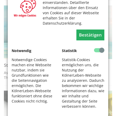
einverstanden. Detaillierte
Informationen über den Einsatz
von Cookies auf dieser Webseite
VEREINE / ORGANISATIONEN
erhalten Sie in der
Datenschutzerklärung.
Bestätigen
Notwendig
Statistik
Notwendige Cookies
Statistik-Cookies
Sterbehilfe – Mit Hilfe zum Ende
machen eine Webseite
ermöglichen uns, die
nutzbar, indem sie
Nutzung der
Assistierter Selbstmord – ein Einblick in ein schwieriges
Grundfunktionen wie
KölnerLeben-Webseite
Thema
die Seitennavigation
zu analysieren. Dadurch
ermöglichen. Die
bekommen wir wichtige
KölnerLeben-Webseite
Informationen dazu, wie
funktioniert ohne diese
wir Inhalte und
RECHT
Cookies nicht richtig.
Gestaltung der Seite
verbessern können.