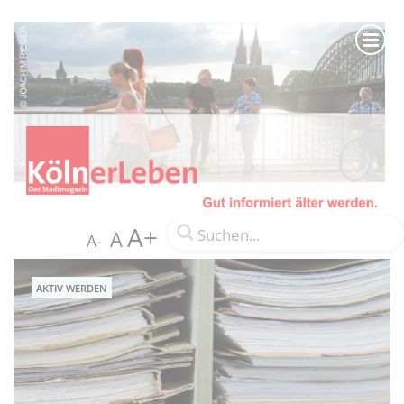
A+
A
A-
AKTIV WERDEN