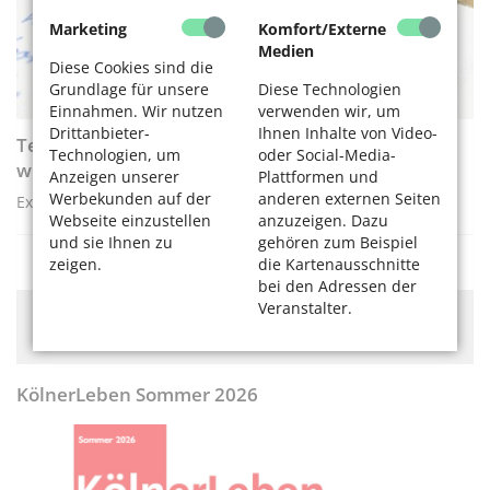
Marketing
Komfort/Externe
Medien
Diese Cookies sind die
Grundlage für unsere
Diese Technologien
Einnahmen. Wir nutzen
verwenden wir, um
Drittanbieter-
Ihnen Inhalte von Video-
Testament: Das sollten Sie über das Erbrecht
Technologien, um
oder Social-Media-
wissen
Anzeigen unserer
Plattformen und
Werbekunden auf der
anderen externen Seiten
Expertentipps und ein einfaches Rechenbeispiel
Webseite einzustellen
anzuzeigen. Dazu
und sie Ihnen zu
gehören zum Beispiel
zeigen.
die Kartenausschnitte
bei den Adressen der
Veranstalter.
Hier könnte Werbung stehen, mit der wir uns
finanzieren. Bitte akzeptieren Sie die
Cookie-Meldung
.
KölnerLeben Sommer 2026