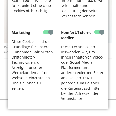
KölnerLeben-Webseite
Informationen dazu, wie
funktioniert ohne diese
wir Inhalte und
Cookies nicht richtig.
Gestaltung der Seite
verbessern können.
Marketing
Komfort/Externe
Medien
Diese Cookies sind die
Grundlage für unsere
Diese Technologien
v.l.n.r. Martina Dammrat (dt), Wolfgang Guth (wg), Lydia Schneider-
Einnahmen. Wir nutzen
verwenden wir, um
Benjamin (lschb), Katharina Thuir (kt). Foto: Thomas Banneyer
Drittanbieter-
Ihnen Inhalte von Video-
Technologien, um
oder Social-Media-
Anzeigen unserer
Plattformen und
Werbekunden auf der
anderen externen Seiten
Webseite einzustellen
anzuzeigen. Dazu
und sie Ihnen zu
gehören zum Beispiel
zeigen.
die Kartenausschnitte
bei den Adressen der
Veranstalter.