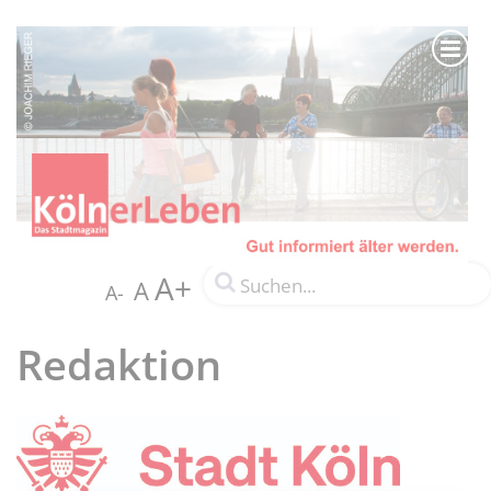
A+
A
A-
Redaktion