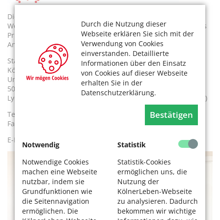
Die Stadt Köln, Dezernat für Soziales, Gesundheit und
Durch die Nutzung dieser
Wohnen ist verantwortlich für die redaktionellen Inhalte des
Webseite erklären Sie sich mit der
Printmagazins und des Onlineauftrittes. Fragen und
Verwendung von Cookies
Anregungen richten Sie bitte an die Redaktion.
einverstanden. Detaillierte
Stadt Köln
Informationen über den Einsatz
KölnerLeben
von Cookies auf dieser Webseite
Unter Goldschmied 6
erhalten Sie in der
50667 Köln
Datenschutzerklärung.
Lydia Schneider-Benjamin (verantwortliche Chefredakteurin)
Bestätigen
Tel. 0221 / 221-2 86 94
Fax 0221 / 221-2 70 19
E-Mail:
koelnerleben@stadt-koeln.de
Notwendig
Statistik
Notwendige Cookies
Statistik-Cookies
machen eine Webseite
ermöglichen uns, die
nutzbar, indem sie
Nutzung der
Grundfunktionen wie
KölnerLeben-Webseite
die Seitennavigation
zu analysieren. Dadurch
ermöglichen. Die
bekommen wir wichtige