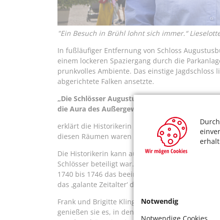
"Ein Besuch in Brühl lohnt sich immer.“ Lieselott
In fußläufiger Entfernung von Schloss Augustusb
einem lockeren Spaziergang durch die Parkanlag
prunkvolles Ambiente. Das einstige Jagdschloss l
abgerichtete Falken ansetzte.
„Die Schlösser Augustusburg und Falkenlust mi
die Aura des Außergewöhnlichen spüren“,
Durch
erklärt die Historikerin Christiane Winkler von d
einve
diesen Räumen waren für Clemens August eine Bot
erhal
Die Historikerin kann auf eine herausragende Ri
Schlösser beteiligt war. Balthasar Neumann etwa
1740 bis 1746 das beeindruckende Treppenhaus i
das ‚galante Zeitalter‘ des Rokoko, dessen Geist n
Notwendig
Frank und Brigitte Klingberg aus Meschenich ko
genießen sie es, in den Parkanlagen zu flanieren
Notwendige Cookies