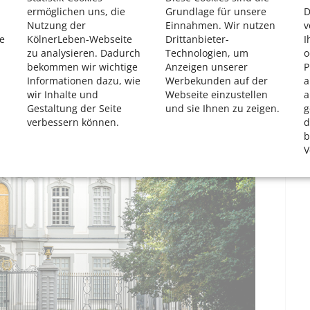
72-Jährige.
ermöglichen uns, die
Grundlage für unsere
D
Nutzung der
Einnahmen. Wir nutzen
v
e
KölnerLeben-Webseite
Drittanbieter-
I
zu analysieren. Dadurch
Technologien, um
o
bekommen wir wichtige
Anzeigen unserer
P
Informationen dazu, wie
Werbekunden auf der
a
wir Inhalte und
Webseite einzustellen
a
Gestaltung der Seite
und sie Ihnen zu zeigen.
g
verbessern können.
d
b
V