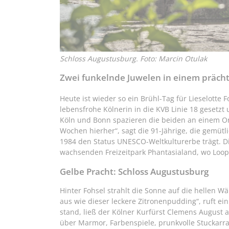
Schloss Augustusburg. Foto: Marcin Otulak
Zwei funkelnde Juwelen in einem prächti
Heute ist wieder so ein Brühl-Tag für Lieselotte
lebensfrohe Kölnerin in die KVB Linie 18 gesetz
Köln und Bonn spazieren die beiden an einem Ort
Wochen hierher“, sagt die 91-Jährige, die gemütl
1984 den Status UNESCO-Weltkulturerbe trägt. Di
wachsenden Freizeitpark Phantasialand, wo Loopi
Gelbe Pracht: Schloss Augustusburg
Hinter Fohsel strahlt die Sonne auf die hellen 
aus wie dieser leckere Zitronenpudding“, ruft e
stand, ließ der Kölner Kurfürst Clemens August a
über Marmor, Farbenspiele, prunkvolle Stuckarr