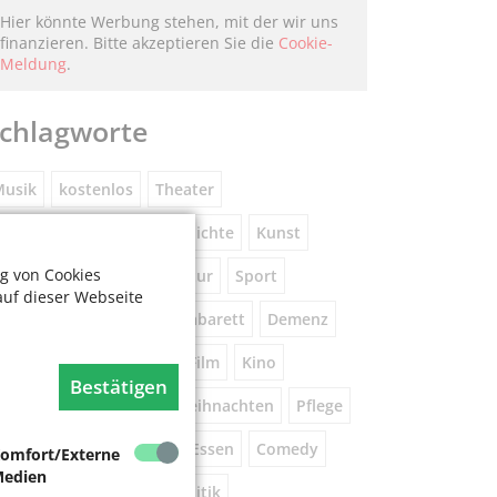
Hier könnte Werbung stehen, mit der wir uns
finanzieren. Bitte akzeptieren Sie die
Cookie-
Meldung
.
chlagworte
usik
kostenlos
Theater
eniorennetzwerk
Geschichte
Kunst
g von Cookies
Museum
Natur
Literatur
Sport
auf dieser Webseite
ührung
Gespräche
Kabarett
Demenz
Wandern
Brauchtum
Film
Kino
Bestätigen
orsorge
Beratung
Weihnachten
Pflege
este
Tanz
Vortrag
Essen
Comedy
omfort/Externe
edien
igital
Gesundheit
Politik