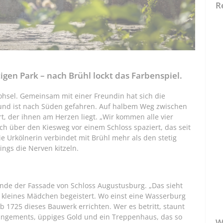
R
gen Park – nach Brühl lockt das Farbenspiel.
 Fohsel. Gemeinsam mit einer Freundin hat sich die
t und ist nach Süden gefahren. Auf halbem Weg zwischen
, der ihnen am Herzen liegt. „Wir kommen alle vier
ich über den Kiesweg vor einem Schloss spaziert, das seit
e Urkölnerin verbindet mit Brühl mehr als den stetig
ngs die Nerven kitzeln.
Wände der Fassade von Schloss Augustusburg. „Das sieht
in kleines Mädchen begeistert. Wo einst eine Wasserburg
b 1725 dieses Bauwerk errichten. Wer es betritt, staunt
angements, üppiges Gold und ein Treppenhaus, das so
W