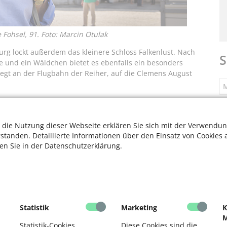
e Fohsel, 91. Foto: Marcin Otulak
urg lockt außerdem das kleinere Schloss Falkenlust. Nach
S
e und ein Wäldchen bietet es ebenfalls ein besonders
iegt an der Flugbahn der Reiher, auf die Clemens August
M
t ihren Garten- und Parkanlagen lassen uns noch heute
S
 die Nutzung dieser Webseite erklären Sie sich mit der Verwendun
er UNESCO Welterbestätte, „der Prunk und die Bilder in
rstanden. Detaillierte Informationen über den Einsatz von Cookies 
schaft seines politischen Status.“
ten Sie in der Datenschutzerklärung.
F
ege von Künstlern verweisen, die am Bau der Brühler
, der große Baumeister des 18. Jahrhunderts, schuf von
n Schloss Augustusburg. „Die Besucher tauchen ein in
V
och immer hier erlebbar ist“, sagt Winkler.
F
Statistik
Marketing
K
mmen regelmäßig zu den Brühler Schlössern, vor allem
M
. „Wir mögen den Schlosspark besonders gern, der ist
D
Statistik-Cookies
Diese Cookies sind die