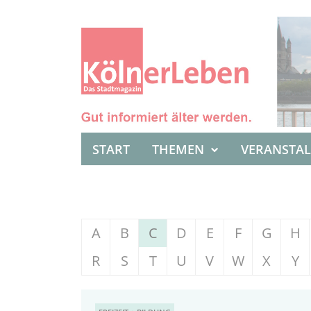
START
THEMEN
VERANSTA
A
B
C
D
E
F
G
H
R
S
T
U
V
W
X
Y