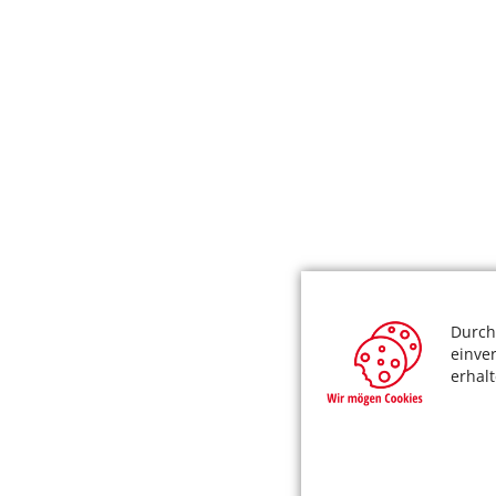
Durch
einve
erhal