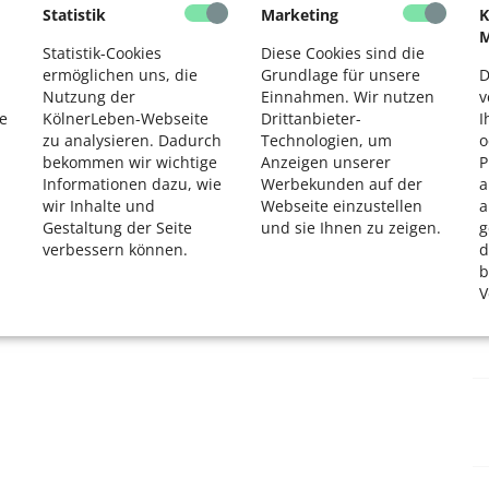
Statistik
Marketing
K
M
Statistik-Cookies
Diese Cookies sind die
ermöglichen uns, die
Grundlage für unsere
D
Nutzung der
Einnahmen. Wir nutzen
v
e
KölnerLeben-Webseite
Drittanbieter-
I
zu analysieren. Dadurch
Technologien, um
o
bekommen wir wichtige
Anzeigen unserer
P
Informationen dazu, wie
Werbekunden auf der
a
wir Inhalte und
Webseite einzustellen
a
Gestaltung der Seite
und sie Ihnen zu zeigen.
g
verbessern können.
d
b
V