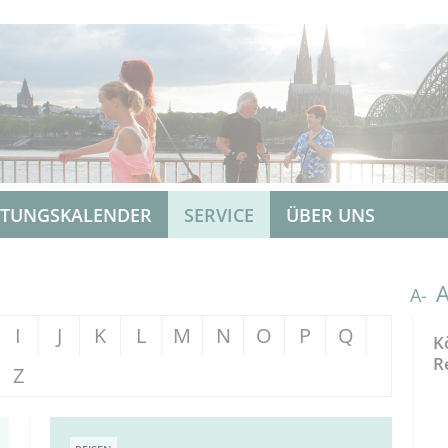
LTUNGSKALENDER
SERVICE
ÜBER UNS
A-
I
J
K
L
M
N
O
P
Q
K
R
Z