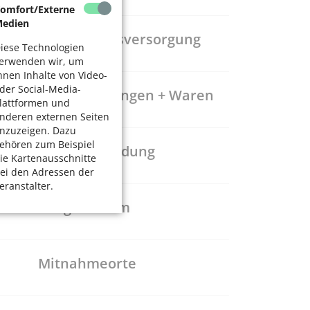
omfort/Externe
edien
Gesundheitsversorgung
iese Technologien
erwenden wir, um
hnen Inhalte von Video-
der Social-Media-
Dienstleistungen + Waren
lattformen und
nderen externen Seiten
nzuzeigen. Dazu
ehören zum Beispiel
Freizeit + Bildung
ie Kartenausschnitte
ei den Adressen der
eranstalter.
Pflege + Heim
Mitnahmeorte