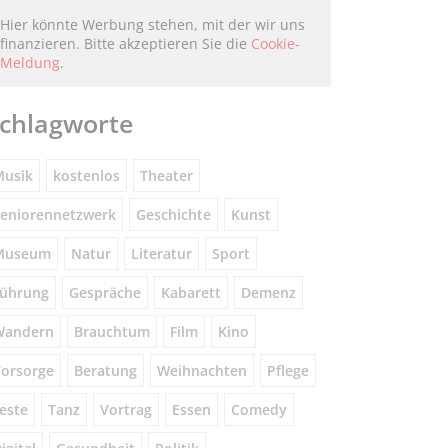
Hier könnte Werbung stehen, mit der wir uns
finanzieren. Bitte akzeptieren Sie die
Cookie-
Meldung
.
chlagworte
usik
kostenlos
Theater
eniorennetzwerk
Geschichte
Kunst
Museum
Natur
Literatur
Sport
ührung
Gespräche
Kabarett
Demenz
Wandern
Brauchtum
Film
Kino
orsorge
Beratung
Weihnachten
Pflege
este
Tanz
Vortrag
Essen
Comedy