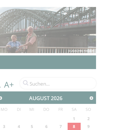
A+
A
AUGUST
2026
MO
DI
MI
DO
FR
SA
SO
1
2
3
4
5
6
7
8
9