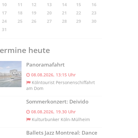
10
11
12
13
14
15
16
17
18
19
20
21
22
23
24
25
26
27
28
29
30
31
ermine heute
Panoramafahrt
08.08.2026, 13:15 Uhr
Kölntourist Personenschiffahrt
am Dom
Sommerkonzert: Deivido
08.08.2026, 19.30 Uhr
Kulturbunker Köln-Mülheim
Ballets Jazz Montreal: Dance