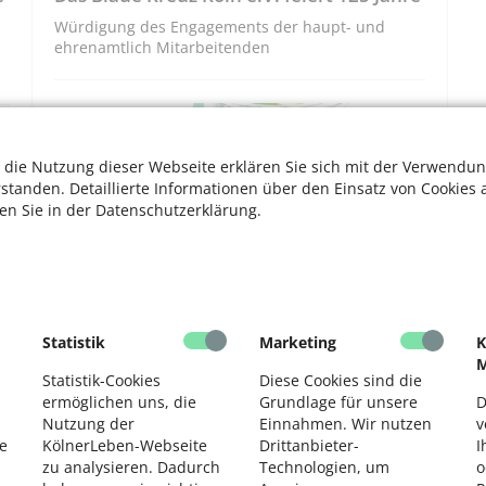
Würdigung des Engagements der haupt- und
ehrenamtlich Mitarbeitenden
GESUND LEBEN
 die Nutzung dieser Webseite erklären Sie sich mit der Verwendun
rstanden. Detaillierte Informationen über den Einsatz von Cookies 
ten Sie in der Datenschutzerklärung.
K
R
Statistik
Marketing
K
Gesund durch die Sommerhitze – mit
M
Sonnencreme und Wasser in jeder Form
Statistik-Cookies
Diese Cookies sind die
ermöglichen uns, die
Grundlage für unsere
D
Expertentipps und das kölsche Trinklied von
Nutzung der
Einnahmen. Wir nutzen
v
Klabes
e
KölnerLeben-Webseite
Drittanbieter-
I
zu analysieren. Dadurch
Technologien, um
o