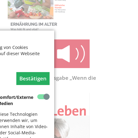
g von Cookies
auf dieser Webseite
ölnerLeben-Sonderausgabe „Wenn die
Bestätigen
ente nicht reicht“
omfort/Externe
edien
iese Technologien
erwenden wir, um
hnen Inhalte von Video-
der Social-Media-