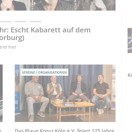
Uhr: Escht Kabarett auf dem
Hilf
orburg)
Unsi
itt frei!
Der Köln
VEREINE / ORGANISATIONEN
K
e
Das Blaue Kreuz Köln e.V. feiert 125 Jahre