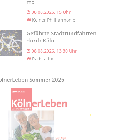
me
08.08.2026, 15 Uhr
Kölner Philharmonie
e für Frauen bei Gewalt im Alter: Raus a
Geführte Stadtrundfahrten
chtbarkeit
durch Köln
er Verein „Paula“ hilft älteren Frauen ab sechzig Jahren über ihr
08.08.2026, 13:30 Uhr
Radstation
ölnerLeben Sommer 2026