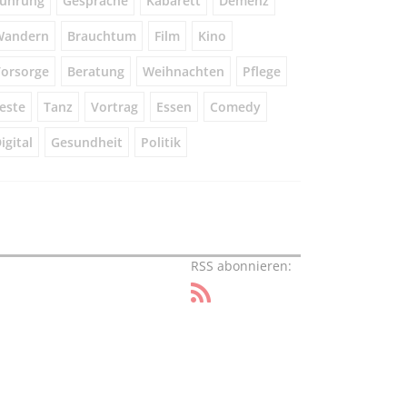
ührung
Gespräche
Kabarett
Demenz
Wandern
Brauchtum
Film
Kino
orsorge
Beratung
Weihnachten
Pflege
este
Tanz
Vortrag
Essen
Comedy
igital
Gesundheit
Politik
RSS abonnieren: