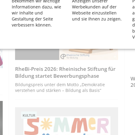
bekommen wir wichtige
Anzeigen unserer
P
Informationen dazu, wie
Werbekunden auf der
a
UNSER KÖLN
wir Inhalte und
Webseite einzustellen
a
Gestaltung der Seite
und sie Ihnen zu zeigen.
g
verbessern können.
d
b
V
RheBi-Preis 2026: Rheinische Stiftung für
Bildung startet Bewerbungsphase
W
2
Bildungspreis unter dem Motto „Demokratie
verstehen und stärken – Bildung als Basis“
KULTUR