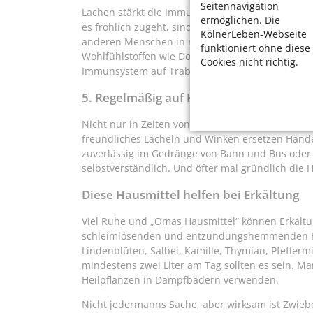
Seitennavigation
Lachen stärkt die Immunabwehr, sagen Immunolo
ermöglichen. Die
es fröhlich zugeht, sind also wichtig. „Wir dürfen
KölnerLeben-Webseite
anderen Menschen in netter Runde zusammen, fü
funktioniert ohne diese
Wohlfühlstoffen wie Dopamin und Oxytocin. Und 
Cookies nicht richtig.
Immunsystem auf Trab.
5. Regelmäßig auf Hygiene achten
Nicht nur in Zeiten von Corona ist Vorsicht bei 
freundliches Lächeln und Winken ersetzen Händ
zuverlässig im Gedränge von Bahn und Bus oder 
selbstverständlich. Und öfter mal gründlich die 
Diese Hausmittel helfen bei Erkältung
Viel Ruhe und „Omas Hausmittel“ können Erkält
schleimlösenden und entzündungshemmenden Hei
Lindenblüten, Salbei, Kamille, Thymian, Pfeffermi
mindestens zwei Liter am Tag sollten es sein. Ma
Heilpflanzen in Dampfbädern verwenden.
Nicht jedermanns Sache, aber wirksam ist Zwieb