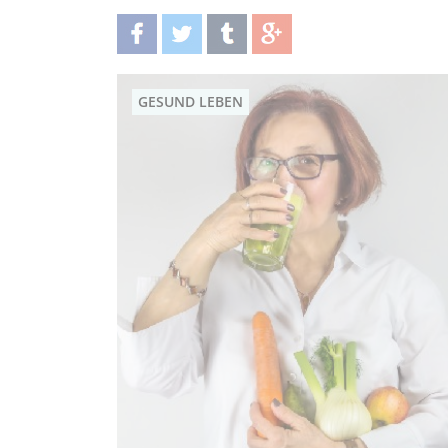
teilen
twittern
teilen
teilen
GESUND LEBEN