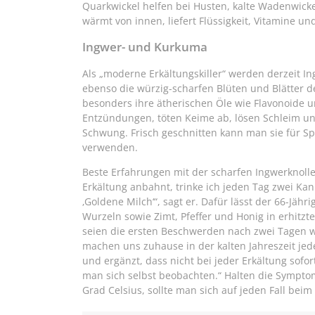
Quarkwickel helfen bei Husten, kalte Wadenwick
wärmt von innen, liefert Flüssigkeit, Vitamine un
Ingwer- und Kurkuma
Als „moderne Erkältungskiller“ werden derzeit 
ebenso die würzig-scharfen Blüten und Blätter 
besonders ihre ätherischen Öle wie Flavonoide u
Entzündungen, töten Keime ab, lösen Schleim u
Schwung. Frisch geschnitten kann man sie für Sp
verwenden.
Beste Erfahrungen mit der scharfen Ingwerknolle
Erkältung anbahnt, trinke ich jeden Tag zwei Ka
‚Goldene Milch‘“, sagt er. Dafür lässt der 66-Jä
Wurzeln sowie Zimt, Pfeffer und Honig in erhitzte
seien die ersten Beschwerden nach zwei Tagen wi
machen uns zuhause in der kalten Jahreszeit jed
und ergänzt, dass nicht bei jeder Erkältung sofor
man sich selbst beobachten.“ Halten die Symptom
Grad Celsius, sollte man sich auf jeden Fall beim