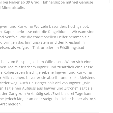
el bei Fieber ab 39 Grad. Hühnersuppe mit viel Gemüse
d Mineralstoffe.
Ingwer- und Kurkuma-Wurzeln besonders hoch gelobt,
der Kapuzinerkresse oder die Ringelblume. Wirksam sind
nd Senföle. Wie die traditionellen Helfer hemmen sie
nd bringen das Immunsystem und den Kreislauf in
eisen, als Aufguss, Tinktur oder im Erkältungsbad
 hat zum Beispiel Joachim Willmaser. „Wenn sich eine
nnen Tee mit frischem Ingwer und zusätzlich eine Tasse
hrige KölnerLeben frisch geriebene Ingwer- und Kurkuma-
r Milch ziehen, bevor er sie abseiht und trinkt. Meistens
eder weg. Auch Dr. Berger hält viel von Ingwer. „Wir
en Tag einen Aufguss aus Ingwer und Zitrone“, sagt sie
t der Gang zum Arzt nötig sei. „Zwei bis drei Tage kann
e jedoch länger an oder steigt das Fieber höher als 38,5
 Arzt melden.