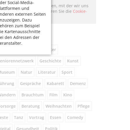
der Social-Media-
Hier könnte Werbung stehen, mit der wir uns
lattformen und
finanzieren. Bitte akzeptieren Sie die
Cookie-
nderen externen Seiten
Meldung
.
nzuzeigen. Dazu
ehören zum Beispiel
ie Kartenausschnitte
chlagworte
ei den Adressen der
eranstalter.
usik
kostenlos
Theater
eniorennetzwerk
Geschichte
Kunst
Museum
Natur
Literatur
Sport
ührung
Gespräche
Kabarett
Demenz
Wandern
Brauchtum
Film
Kino
orsorge
Beratung
Weihnachten
Pflege
este
Tanz
Vortrag
Essen
Comedy
igital
Gesundheit
Politik