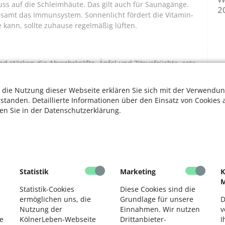
luss auf die Schleimhäute. Das gilt auch für Saunagänge.
2
esamt das Immunsystem. Sonnenlicht fördert die Vitamin-
e kann, sollte zuhause regelmäßig lüften.
d stärken die Abwehrkräfte. Äpfel und Zitrusfrüchte, rote
pinat und vor allem viele heimische Kohlsorten wie Rosen-
C-Anteile. Die absoluten Stars sind allerdings Schwarze
 die Nutzung dieser Webseite erklären Sie sich mit der Verwendun
a-Kirschen. Sie entfalten auch als Saft ihre Wirkung.
rstanden. Detaillierte Informationen über den Einsatz von Cookies 
malerwei-se mit wichtigen Nährstoffen gut versorgt.
ten Sie in der Datenschutzerklärung.
wendig“, sagt die Kölner Ärztin Dr. Monika Berger.
m Arzt sinnvoll sein, entweder zweimal im Winter oder
Statistik
Marketing
K
 mit ausreichend Schlaf mehr Abwehrzellen aufbauen.
M
Meditation, kann das Immunsystem stabilisieren, weil
Statistik-Cookies
Diese Cookies sind die
ermöglichen uns, die
Grundlage für unsere
D
Nutzung der
Einnahmen. Wir nutzen
v
e
KölnerLeben-Webseite
Drittanbieter-
I