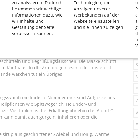
zu analysieren. Dadurch
Technologien, um
o
gen und Psychotherapeuten. Sozialkontakte, bei denen
bekommen wir wichtige
Anzeigen unserer
P
 uns nicht einigeln“, betont auch Dr. Berger. Ist man mit
Informationen dazu, wie
Werbekunden auf der
a
hrt das in der Regel zur Ausschüttung von
wir Inhalte und
Webseite einzustellen
a
wenn sich die Psyche wohlfühlt, bleibt auch das
Gestaltung der Seite
und sie Ihnen zu zeigen.
g
verbessern können.
d
S
b
V
M
zu großer Nähe oder Körperkontakt geboten, ein
eschütteln und Begrüßungsküsschen. Die Maske schützt
S
im Kaufhaus. In die Armbeuge niesen oder husten ist
Hände waschen tut ein Übriges.
F
ungssymptome lindern. Nummer eins sind Aufgüsse aus
lpflanzen wie Spitzwegerich, Holunder- und
nze. Viel trinken ist bei Erkältung ohnehin das A und O,
V
n kann damit auch gurgeln, inhalieren oder die
F
elsirup aus geschnittener Zwiebel und Honig. Warme
D