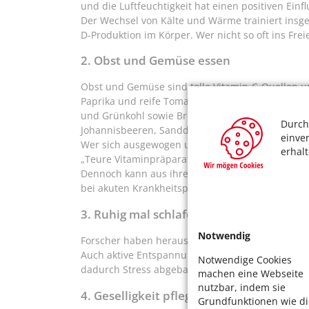
und die Luftfeuchtigkeit hat einen positiven Einf
Der Wechsel von Kälte und Wärme trainiert insg
D-Produktion im Körper. Wer nicht so oft ins Frei
2. Obst und Gemüse essen
Obst und Gemüse sind tolle Vitamin-C-Quellen un
Paprika und reife Tomaten, Petersilie, frischer S
und Grünkohl sowie Brokkoli haben hohe Vitamin-
Durch
Johannisbeeren, Sanddorn, Hagebutten und Acerol
einve
Wer sich ausgewogen und gesund ernährt, ist nor
erhal
„Teure Vitaminpräparate sind nicht unbedingt not
Dennoch kann aus ihrer Sicht eine Immunkur bei
bei akuten Krankheitsphasen.
3. Ruhig mal schlafen
Notwendig
Forscher haben herausgefunden, dass Menschen
Auch aktive Entspannung, etwa durch Yoga oder 
Notwendige Cookies
dadurch Stress abgebaut wird.
machen eine Webseite
nutzbar, indem sie
4. Geselligkeit pflegen
Grundfunktionen wie di