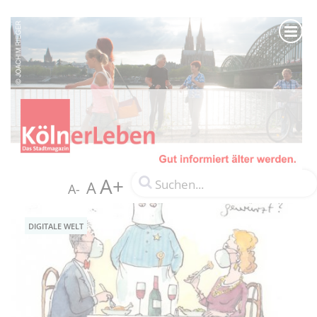
A+
A
A-
DIGITALE WELT