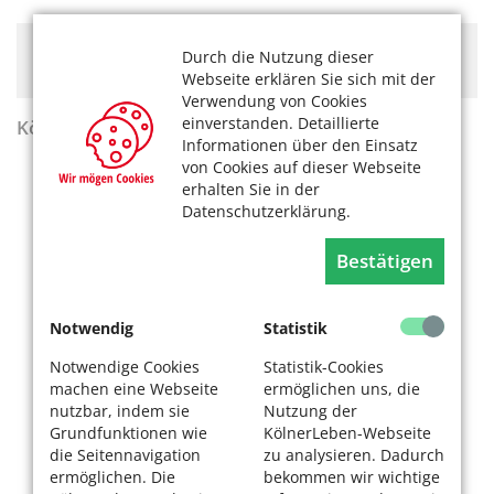
Hier könnte Werbung stehen, mit der wir uns
Durch die Nutzung dieser
finanzieren. Bitte akzeptieren Sie die
Cookie-Meldung
.
Webseite erklären Sie sich mit der
Verwendung von Cookies
einverstanden. Detaillierte
KölnerLeben Sommer 2026
Informationen über den Einsatz
von Cookies auf dieser Webseite
erhalten Sie in der
Datenschutzerklärung.
Bestätigen
Notwendig
Statistik
Notwendige Cookies
Statistik-Cookies
machen eine Webseite
ermöglichen uns, die
nutzbar, indem sie
Nutzung der
Grundfunktionen wie
KölnerLeben-Webseite
die Seitennavigation
zu analysieren. Dadurch
ermöglichen. Die
bekommen wir wichtige