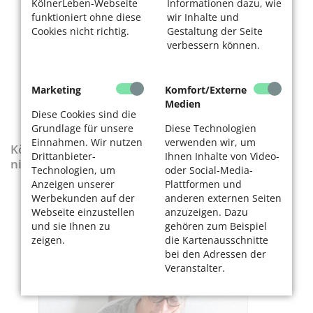
KölnerLeben-Webseite
Informationen dazu, wie
funktioniert ohne diese
wir Inhalte und
Cookies nicht richtig.
Gestaltung der Seite
verbessern können.
Marketing
Komfort/Externe
Medien
Diese Cookies sind die
Grundlage für unsere
Diese Technologien
Einnahmen. Wir nutzen
verwenden wir, um
KölnerLeben-Sonderausgabe „Wenn die Rente
Drittanbieter-
Ihnen Inhalte von Video-
nicht reicht“
Technologien, um
oder Social-Media-
Anzeigen unserer
Plattformen und
Werbekunden auf der
anderen externen Seiten
Webseite einzustellen
anzuzeigen. Dazu
und sie Ihnen zu
gehören zum Beispiel
zeigen.
die Kartenausschnitte
bei den Adressen der
Veranstalter.