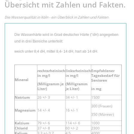
Übersicht mit Zahlen und Fakten.
Die Wasserqualität in Köln - ein Überblick in Zahlen und Fakten
Die Wasserhärte wird in Grad deutscher Härte (°dH) angegeben
und in drei Bereiche unterteilt:
weich unter 8,4 dH, mittel 8,4- 14 dH, hart ab 14 dH.
rechtsrheinisch
linksrheinisch
Empfohlener
in mg/l
in mg/l
Tagesbedarf für
Mineral
Senioren
(Milligramm je
(Milligramm
Liter)
je Liter)
in mg
Natrium
26 +/- 3
34 +/- 1
1500
300 (Frauen)
Magnesium
14 +/- 4
16 +/- 1
350 (Männer)
Kalzium
79 +/- 6
114 +/- 6
1000
Chlorid
37 +/- 8
60 +/- 2
2300
Kalium
3,3 +/- 0,7
4,5
4000