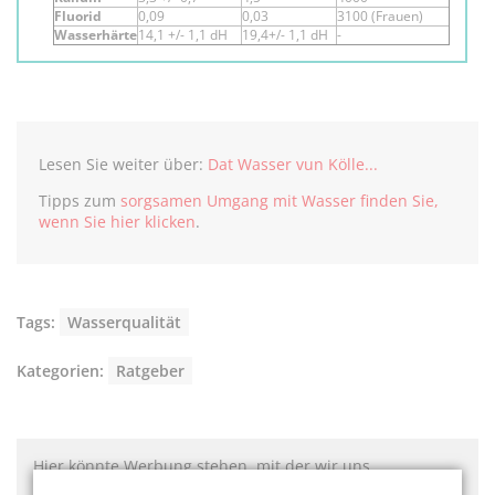
Fluorid
0,09
0,03
3100 (Frauen)
Wasserhärte
14,1 +/- 1,1 dH
19,4+/- 1,1 dH
-
Lesen Sie weiter über:
Dat Wasser vun Kölle...
Tipps zum
sorgsamen Umgang mit Wasser finden Sie,
wenn Sie hier klicken
.
Tags:
Wasserqualität
Kategorien:
Ratgeber
Hier könnte Werbung stehen, mit der wir uns
finanzieren. Bitte akzeptieren Sie die
Cookie-Meldung
.