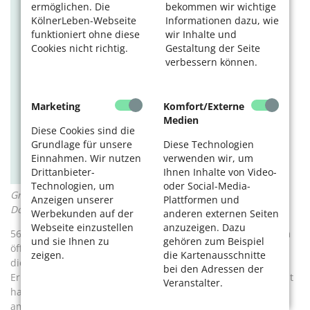
ermöglichen. Die
bekommen wir wichtige
KölnerLeben-Webseite
Informationen dazu, wie
funktioniert ohne diese
wir Inhalte und
Cookies nicht richtig.
Gestaltung der Seite
verbessern können.
Marketing
Komfort/Externe
Medien
Diese Cookies sind die
Grundlage für unsere
Diese Technologien
Einnahmen. Wir nutzen
verwenden wir, um
Drittanbieter-
Ihnen Inhalte von Video-
Technologien, um
oder Social-Media-
Grafik: Fachstelle gegen Antisemitismus (FgA) im NS-
Anzeigen unserer
Plattformen und
Dokumentationszentrum
Werbekunden auf der
anderen externen Seiten
Webseite einzustellen
anzuzeigen. Dazu
56 antisemitische Vorfälle fanden auf der Straße statt, 14 im
und sie Ihnen zu
gehören zum Beispiel
öffentlichen Nahverkehr und 20 an Gedenkorten. Personen,
zeigen.
die Kartenausschnitte
die Meldungen machen, berichten außerdem von
bei den Adressen der
Erlebnissen, die sich im persönlichen Nahbereich abgespielt
Veranstalter.
haben: in der Schule oder anderen Bildungseinrichtungen,
am Arbeitsplatz oder im Wohnumfeld. Gerade mit Blick auf