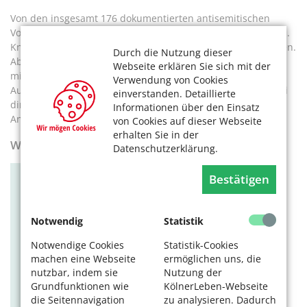
Von den insgesamt 176 dokumentierten antisemitischen
Vorfällen waren in 69 Fällen Einzelpersonen direkt betroffen.
Knapp 6 Prozent davon waren dabei jüdische Einzelpersonen.
Durch die Nutzung dieser
Aber auch nicht jüdische Personen und Institutionen waren
Webseite erklären Sie sich mit der
mit Antisemitismus konfrontiert. Beispielsweise mit
Verwendung von Cookies
Aufklebern und Schmierereien im öffentlichen Raum. Wobei
einverstanden. Detaillierte
direkte antisemitische Anfeindungen von Angesicht zu
Informationen über den Einsatz
Angesicht als besonders belastend empfunden werden.
von Cookies auf dieser Webseite
erhalten Sie in der
Welche Tatorte wurden in Köln gemeldet?
Datenschutzerklärung.
Bestätigen
Notwendig
Statistik
Notwendige Cookies
Statistik-Cookies
machen eine Webseite
ermöglichen uns, die
nutzbar, indem sie
Nutzung der
Grundfunktionen wie
KölnerLeben-Webseite
die Seitennavigation
zu analysieren. Dadurch