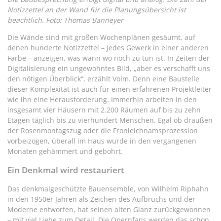
Notizzettel an der Wand für die Planungsübersicht ist
beachtlich. Foto: Thomas Banneyer
Die Wände sind mit großen Wochenplänen gesäumt, auf
denen hunderte Notizzettel – jedes Gewerk in einer anderen
Farbe – anzeigen, was wann wo noch zu tun ist. In Zeiten der
Digitalisierung ein ungewohntes Bild, „aber es verschafft uns
den nötigen Überblick“, erzählt Volm. Denn eine Baustelle
dieser Komplexität ist auch für einen erfahrenen Projektleiter
wie ihn eine Herausforderung. Immerhin arbeiten in den
insgesamt vier Häusern mit 2.200 Räumen auf bis zu zehn
Etagen täglich bis zu vierhundert Menschen. Egal ob draußen
der Rosenmontagszug oder die Fronleichnamsprozession
vorbeizogen, überall im Haus wurde in den vergangenen
Monaten gehämmert und gebohrt.
Ein Denkmal wird restauriert
Das denkmalgeschützte Bauensemble, von Wilhelm Riphahn
in den 1950er Jahren als Zeichen des Aufbruchs und der
Moderne entworfen, hat seinen alten Glanz zurückgewonnen
– mit viel Liebe zum Detail. Die Opernfans werden das schon