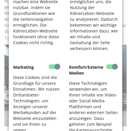
Rund 13 Jahre sind seit Beginn der Arbeiten ins Land
machen eine Webseite
ermöglichen uns, die
gezogen, die Kosten haben sich vervielfacht. Die reinen
nutzbar, indem sie
Nutzung der
Baukosten belaufen sich auf 798,6 Millionen Euro. Unter
Grundfunktionen wie
KölnerLeben-Webseite
die Seitennavigation
zu analysieren. Dadurch
Berücksichtigung von Bauzeitzinsen, laufenden
ermöglichen. Die
bekommen wir wichtige
Finanzierungskosten nach Fertigstellung sowie den Kosten für
KölnerLeben-Webseite
Informationen dazu, wie
die Interimsspielstätten ergibt sich ein Gesamtvolumen von
funktioniert ohne diese
wir Inhalte und
1,473 Milliarden Euro.
Cookies nicht richtig.
Gestaltung der Seite
verbessern können.
Marketing
Komfort/Externe
Medien
Diese Cookies sind die
Grundlage für unsere
Diese Technologien
Einnahmen. Wir nutzen
verwenden wir, um
Drittanbieter-
Ihnen Inhalte von Video-
Technologien, um
oder Social-Media-
Anzeigen unserer
Plattformen und
Werbekunden auf der
anderen externen Seiten
Webseite einzustellen
anzuzeigen. Dazu
und sie Ihnen zu
gehören zum Beispiel
zeigen.
die Kartenausschnitte