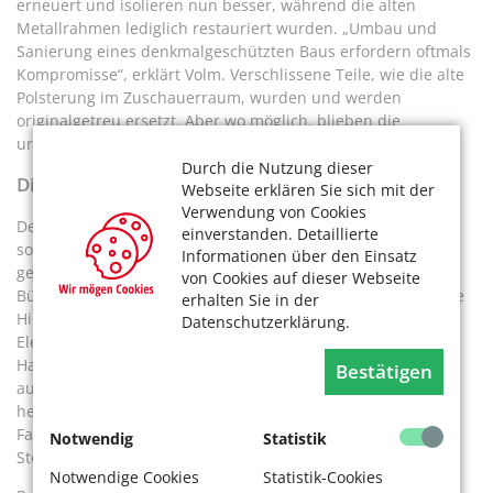
erneuert und isolieren nun besser, während die alten
Metallrahmen lediglich restauriert wurden. „Umbau und
Sanierung eines denkmalgeschützten Baus erfordern oftmals
Kompromisse“, erklärt Volm. Verschlissene Teile, wie die alte
Polsterung im Zuschauerraum, wurden und werden
originalgetreu ersetzt. Aber wo möglich, blieben die
ursprünglichen Bauteile erhalten.
Durch die Nutzung dieser
Digitalisierung statt Muskelkraft
Webseite erklären Sie sich mit der
Verwendung von Cookies
Der Gebäudekomplex wurde nicht nur baulich erneuert,
einverstanden. Detaillierte
sondern vor allem auch technisch auf den neuesten Stand
Informationen über den Einsatz
gebracht. Komplett modernisiert wurde unter anderem die
von Cookies auf dieser Webseite
Bühnentechnik. Früher mussten Prospekte, also der gemalte
erhalten Sie in der
Hintergrund einer Bühne, deren Wände und andere
Datenschutzerklärung.
Elemente der Dekoration bei einem Kulissenwechsel per
Hand an Lasttauen in den acht Meter hohen Bühnenturm,
Bestätigen
auch Schnürboden genannt, hochgezogen oder
herabgelassen werden. Künftig lassen sich Ziel und
Fahrgeschwindigkeit der Kulissenteile am Touchscreen des
Notwendig
Statistik
Steuerpultes programmieren und elektronisch steuern.
Notwendige Cookies
Statistik-Cookies