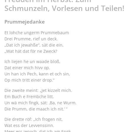
Schmunzeln, Vorlesen und Teilen!
Prummejedanke
Et lohche ungerm Prummebaum
Drei Prumme, rief un deck.
„Dat ich jewahße“, sät die ein,
„Wat hät dat för ne Zweck?
Ich liejen he un waade bloß,
Dat einer mich hivv op.
Un han ich Pech, kann et och sin,
Op mich tritt einer drop.“
Die zweite meint: „Jet kizzelt mich.
Em Buch e Frembche litt.
Un wä mich fingk, sät: ‚Ba, ne Wurm.
Die Prumm, die maach ich nit.‘ “
Die drette röf: „Ich frogen nit,
Wat ess der Levvenssinn.
Meer ess jenoch, dat ich am Engk