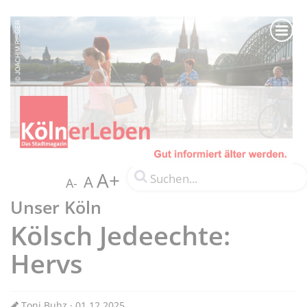
A+
A
A-
Unser Köln
Kölsch Jedeechte:
Hervs
Toni Buhz · 01.12.2025