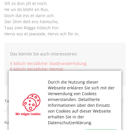
Vill zo dun jitt et noch.
He un do blöht en Rus,
Doch dat ess et dann och.
Der Ühm deit ens hämsche,
Taas zom Rögge höösch hin.
Hervs ess et jewoode, Hervs och för in.
Das könnte Sie auch interessieren:
E kölsch Verzällche: Stadtranderholung
E kölsch Verzällche: Heimat
Der Theaterverein „Kölsche Bredder“
Durch die Nutzung dieser
Webseite erklären Sie sich mit der
Verwendung von Cookies
einverstanden. Detaillierte
Tags:
Dialekt
,
Gedicht
,
Herbst
,
Kölsch
,
Literatur
Informationen über den Einsatz
,
Mundart
,
Unterhaltung
,
Vergnügliches
,
Vorlesen
von Cookies auf dieser Webseite
erhalten Sie in der
Kategorien:
Kultur
,
Unser Köln
Datenschutzerklärung.