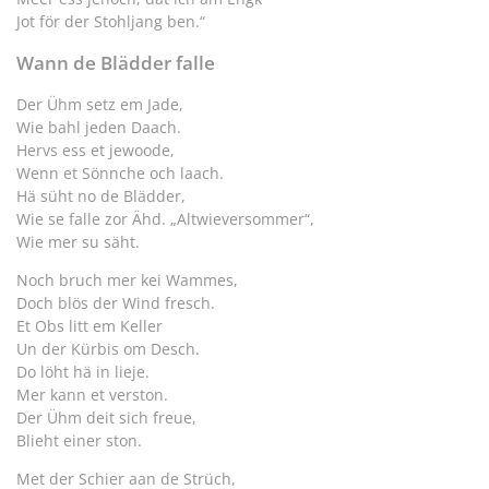
Jot för der Stohljang ben.“
Wann de Blädder falle
Der Ühm setz em Jade,
Wie bahl jeden Daach.
Hervs ess et jewoode,
Wenn et Sönnche och laach.
Hä süht no de Blädder,
Wie se falle zor Ähd. „Altwieversommer“,
Wie mer su säht.
Noch bruch mer kei Wammes,
Doch blös der Wind fresch.
Et Obs litt em Keller
Un der Kürbis om Desch.
Do löht hä in lieje.
Mer kann et verston.
Der Ühm deit sich freue,
Blieht einer ston.
Met der Schier aan de Strüch,