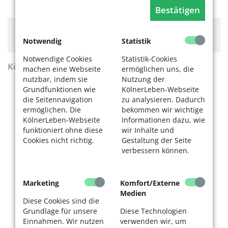
Bestätigen
Hier könnte Werbung stehen, mit der wir uns
finanzieren. Bitte akzeptieren Sie die
Cookie-Meldung
.
Notwendig
Statistik
Notwendige Cookies
Statistik-Cookies
KölnerLeben Sommer 2026
machen eine Webseite
ermöglichen uns, die
nutzbar, indem sie
Nutzung der
Grundfunktionen wie
KölnerLeben-Webseite
die Seitennavigation
zu analysieren. Dadurch
ermöglichen. Die
bekommen wir wichtige
KölnerLeben-Webseite
Informationen dazu, wie
funktioniert ohne diese
wir Inhalte und
Cookies nicht richtig.
Gestaltung der Seite
verbessern können.
Marketing
Komfort/Externe
Medien
Diese Cookies sind die
Grundlage für unsere
Diese Technologien
Einnahmen. Wir nutzen
verwenden wir, um