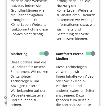
machen eine Webseite
ermöglichen uns, die
nutzbar, indem sie
Nutzung der
Grundfunktionen wie
KölnerLeben-Webseite
die Seitennavigation
zu analysieren. Dadurch
ermöglichen. Die
bekommen wir wichtige
KölnerLeben-Webseite
Informationen dazu, wie
funktioniert ohne diese
wir Inhalte und
Cookies nicht richtig.
Gestaltung der Seite
verbessern können.
Marketing
Komfort/Externe
Medien
Diese Cookies sind die
Grundlage für unsere
Diese Technologien
Einnahmen. Wir nutzen
verwenden wir, um
Drittanbieter-
Ihnen Inhalte von Video-
Technologien, um
oder Social-Media-
Anzeigen unserer
Plattformen und
Werbekunden auf der
anderen externen Seiten
Webseite einzustellen
anzuzeigen. Dazu
KölnerLeben-Sonderausgabe „Wenn die Rente
und sie Ihnen zu
gehören zum Beispiel
nicht reicht“
zeigen.
die Kartenausschnitte