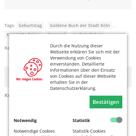
Tags:
Geburtstag
,
Goldene Buch der Stadt Köln
,
Henriette Reker
,
Karneval
,
Ludwig Sebus
Durch die Nutzung dieser
Kategorien:
Kultur
,
Unser Köln
Webseite erklären Sie sich mit der
Verwendung von Cookies
einverstanden. Detaillierte
Informationen über den Einsatz
Hier könnte Werbung stehen, mit der wir uns
von Cookies auf dieser Webseite
finanzieren. Bitte akzeptieren Sie die
Cookie-Meldung
.
erhalten Sie in der
Datenschutzerklärung.
KölnerLeben Sommer 2026
Bestätigen
Notwendig
Statistik
Notwendige Cookies
Statistik-Cookies