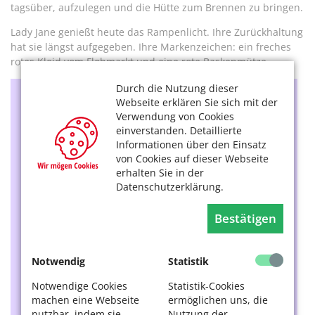
tagsüber, aufzulegen und die Hütte zum Brennen zu bringen.
Lady Jane genießt heute das Rampenlicht. Ihre Zurückhaltung
hat sie längst aufgegeben. Ihre Markenzeichen: ein freches
rotes Kleid vom Flohmarkt und eine rote Baskenmütze.
Durch die Nutzung dieser
Webseite erklären Sie sich mit der
Wie sind die Altersgruppen und
Verwendung von Cookies
Geschlechterrollen in der DJ-Szene verteilt?
einverstanden. Detaillierte
Gibt es heute mehr weibliche oder alte DJs?
Informationen über den Einsatz
von Cookies auf dieser Webseite
Hintergrundwissen:
erhalten Sie in der
Datenschutzerklärung.
Die DJ-Szene ist international und noch immer stark
männlich geprägt. Weibliche DJs sind seit den späten
Bestätigen
1960er Jahren in der Musikszene aktiv. In der Regel
sind es junge Frauen. Ältere Frauen sind rar, doch es
gibt sie. Bekannt in ganz Europa ist DJ Vika – die Polin
Notwendig
Statistik
Wirginia Szmyt, Jahrgang 1937, die noch immer in
Clubs auflegt und über deren Leben sogar ein Film in
Notwendige Cookies
Statistik-Cookies
die Kinos kam („Vika!“). Für weibliche DJs ist in den
machen eine Webseite
ermöglichen uns, die
1990er Jahren der Begriff „DJane“ entstanden, der
nutzbar, indem sie
Nutzung der