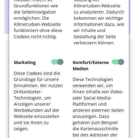
mittlerweile als veraltet und sexistisch angesehen
Grundfunktionen wie
KölnerLeben-Webseite
wird. „DJ“ (Abkürzung von Discjockey) ist eine
die Seitennavigation
zu analysieren. Dadurch
geschlechtsneutrale Bezeichnung, den auch die
ermöglichen. Die
bekommen wir wichtige
Ladys von Forever Fresh bevorzugen.
KölnerLeben-Webseite
Informationen dazu, wie
funktioniert ohne diese
wir Inhalte und
Cookies nicht richtig.
Gestaltung der Seite
verbessern können.
Informationen
Marketing
Komfort/Externe
c/o pop Festival
Medien
Diese Cookies sind die
Mittwoch, 15. bis Sonntag, 19. April 2026
Grundlage für unsere
Diese Technologien
Einnahmen. Wir nutzen
verwenden wir, um
Es findet an verschiedenen Orten in Ehrenfeld wie
Drittanbieter-
Ihnen Inhalte von Video-
dem Bürgerzentrum Ehrenfeld, Herbrands, Cinenova,
Technologien, um
oder Social-Media-
Club Bahnhof Ehrenfeld und vielen anderen statt. Nur
die Eröffnung ist im Schauspiel Köln.
Anzeigen unserer
Plattformen und
Werbekunden auf der
anderen externen Seiten
Mittwoch, 15. April, 19.30 Uhr
Webseite einzustellen
anzuzeigen. Dazu
Eröffnungsshow mit Fuffifufzich
und sie Ihnen zu
gehören zum Beispiel
Schauspiel Köln
zeigen.
die Kartenausschnitte
bei den Adressen der
Samstag, 17. April, 20.15 bis 21.45 Uhr