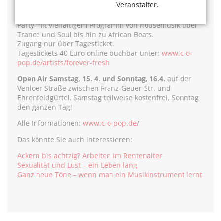
Veranstalter.
Forever fresh
Bürgerzentrum Ehrenfeld, Venloer Str. 429
Party mit vielfältigem Programm von Housemusik über
Trance und Soul bis hin zu African Beats.
Zugang nur über Tagesticket.
Tagestickets 40 Euro online buchbar unter:
www.c-o-
pop.de/artists/forever-fresh
Open Air Samstag, 15. 4. und Sonntag, 16.4.
auf der
Venloer Straße zwischen Franz-Geuer-Str. und
Ehrenfeldgürtel. Samstag teilweise kostenfrei, Sonntag
den ganzen Tag!
Alle Informationen:
www.c-o-pop.de
/
Das könnte Sie auch interessieren:
Ackern bis achtzig? Arbeiten im Rentenalter
Sexualität und Lust – ein Leben lang
Ganz neue Töne – wenn man ein Musikinstrument lernt