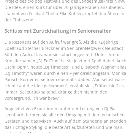
Projekt des c/o pop Festivals und des Landesmusikrats NRW.
Die Idee, einen Kurs für über 70-jährige Frauen anzubieten,
stammt von Festival-Chefin Elke Kuhlen, ihr fehlten Ältere in
der Clubszene.
Schluss mit Zurückhaltung im Seniorenalter
Die Resonanz auf den Aufruf war groß. Als die 72-jährige
Edeltraud Stecher-Breckner im SeniorenNetzwerk Neustadt-
Süd den Aufruf las, war sie sofort begeistert. Unter ihrem
Künstlernamen „DJ EdiTion“ ist sie jetzt mit Spaß dabei. Auch
Uschi Ophir, heute „DJ Timeless“, und Elisabeth Wagner alias
„DJ Timothy“ waren durch einen Flyer direkt angetan. Monika
Pausch-Körner ist seitdem ebenfalls dabei. „Von selbst wäre
ich nie auf die Idee gekommen“, erzählt sie. „Früher hieß es
immer: Sei zurückhaltend, dränge dich nicht in den
Vordergrund. Ich war brav.“
Angeleitet von Expertinnen unter der Leitung von DJ Pia
Leonhardt lernten sie alle den Umgang mit den technischen
Geräten und das Mixen. Auch auf dem Stundenplan standen
das richtige Styling, die beste Art aufzutreten und wie man