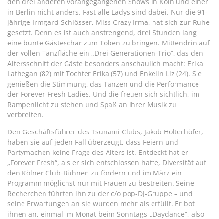
den drei anderen vorangegangenen Shows in Köln und einer
in Berlin nicht anders. Fast alle Ladys sind dabei. Nur die 91-
jährige Irmgard Schlösser, Miss Crazy Irma, hat sich zur Ruhe
gesetzt. Denn es ist auch anstrengend, drei Stunden lang
eine bunte Gästeschar zum Toben zu bringen. Mittendrin auf
der vollen Tanzfläche ein „Drei-Generationen-Trio“, das den
Altersschnitt der Gäste besonders anschaulich macht: Erika
Lathegan (82) mit Tochter Erika (57) und Enkelin Liz (24). Sie
genießen die Stimmung, das Tanzen und die Performance
der Forever-Fresh-Ladies. Und die freuen sich sichtlich, im
Rampenlicht zu stehen und Spaß an ihrer Musik zu
verbreiten.
Den Geschäftsführer des Tsunami Clubs, Jakob Holterhöfer,
haben sie auf jeden Fall überzeugt, dass Feiern und
Partymachen keine Frage des Alters ist. Entdeckt hat er
„Forever Fresh“, als er sich entschlossen hatte, Diversität auf
den Kölner Club-Bühnen zu fördern und im März ein
Programm möglichst nur mit Frauen zu bestreiten. Seine
Recherchen führten ihn zu der c/o pop-DJ-Gruppe – und
seine Erwartungen an sie wurden mehr als erfüllt. Er bot
ihnen an, einmal im Monat beim Sonntags-„Daydance“, also