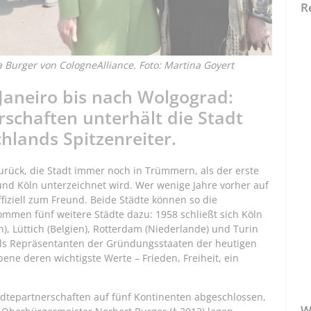
R
 Burger von CologneAlliance. Foto: Martina Goyert
Janeiro bis nach Wolgograd:
schaften unterhält die Stadt
hlands Spitzenreiter.
 zurück, die Stadt immer noch in Trümmern, als der erste
und Köln unterzeichnet wird. Wer wenige Jahre vorher auf
ffiziell zum Freund. Beide Städte können so die
ommen fünf weitere Städte dazu: 1958 schließt sich Köln
ch), Lüttich (Belgien), Rotterdam (Niederlande) und Turin
 Als Repräsentanten der Gründungsstaaten der heutigen
ne deren wichtigste Werte – Frieden, Freiheit, ein
ädtepartnerschaften auf fünf Kontinenten abgeschlossen,
W