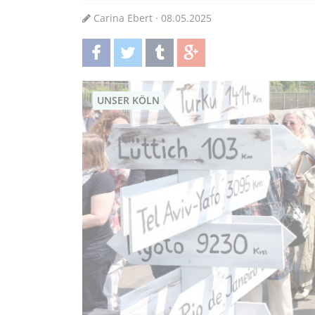
Carina Ebert · 08.05.2025
teilen
twittern
teilen
teilen
UNSER KÖLN