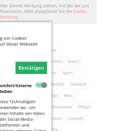
Hier könnte Werbung stehen, mit der wir uns
finanzieren. Bitte akzeptieren Sie die
Cookie-
Meldung
.
chlagworte
g von Cookies
auf dieser Webseite
usik
kostenlos
Theater
eniorennetzwerk
Geschichte
Kunst
Bestätigen
Museum
Natur
Literatur
Sport
ührung
Gespräche
Kabarett
Demenz
omfort/Externe
edien
Wandern
Brauchtum
Film
Kino
iese Technologien
orsorge
Beratung
Weihnachten
Pflege
erwenden wir, um
hnen Inhalte von Video-
este
Tanz
Vortrag
Essen
Comedy
der Social-Media-
lattformen und
igital
Gesundheit
Politik
nderen externen Seiten