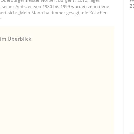
Oberbürgermeister Norbert Burger († 2012) lagen
2
 seiner Amtszeit von 1980 bis 1999 wurden zehn neue
nert sich: „Mein Mann hat immer gesagt, die Kölschen
“
 im Überblick