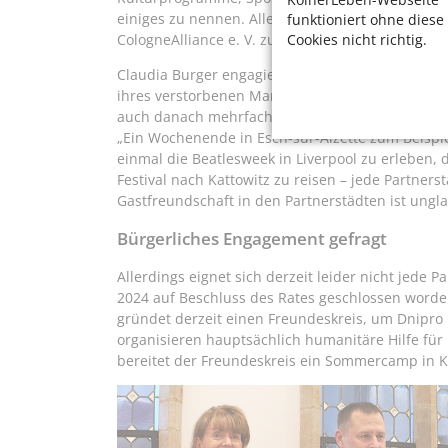
einiges zu nennen. Alle diese Vereine und die St
funktioniert ohne diese
Cookies nicht richtig.
CologneAlliance e. V. zusammengeschlossen, um
Claudia Burger engagiert sich als stellvertreten
ihres verstorbenen Mannes fortzuführen. Sie hat
auch danach mehrfach besucht. Sie empfiehlt jede
„Ein Wochenende in Esch-sur-Alzette zum Beispie
einmal die Beatlesweek in Liverpool zu erleben, 
Festival nach Kattowitz zu reisen – jede Partner
Gastfreundschaft in den Partnerstädten ist ungla
Bürgerliches Engagement gefragt
Allerdings eignet sich derzeit leider nicht jede Pa
2024 auf Beschluss des Rates geschlossen worde
gründet derzeit einen Freundeskreis, um Dnipro
organisieren hauptsächlich humanitäre Hilfe für 
bereitet der Freundeskreis ein Sommercamp in K