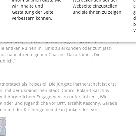
adt Köln haben sich vor elf Jahren im Dachverband
wir Inhalte und
Webseite einzustellen
a
Gestaltung der Seite
und sie Ihnen zu zeigen.
g
 die Verbindungen noch sichtbarer zu machen.
verbessern können.
d
de Vorsitzende bei CologneAlliance, um das Lebenswerk
b
 zwanzig der 23 Partnerstädte zu seinen Lebzeiten und
V
m Kölner, selbst einmal in die Partnerstädte zu reisen:
l kann ich jedem nur ans Herz legen“, schwärmt sie. Oder
die antiken Ruinen in Tunis zu erkunden oder zum Jazz-
stadt habe ihren eigenen Charme. Dazu käme: „Die
ublich.“
rtnerstadt als Reiseziel. Die jüngste Partnerschaft ist erst
n: mit der ukrainischen Stadt Dnipro. Roland Kaschny
 mit bürgerlichem Engagement zu unterstützen: „Wir
Kinder und Jugendliche vor Ort“, erzählt Kaschny. Gerade
öln mit der Kirchengemeinde in Junkersdorf vor.