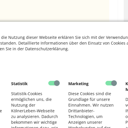
S
 die Nutzung dieser Webseite erklären Sie sich mit der Verwendun
rstanden. Detaillierte Informationen über den Einsatz von Cookies 
M
ten Sie in der Datenschutzerklärung.
S
ständigen städtischen „Büro für Internationales“, erklärt
F
Statistik
Marketing
K
: „Wir wollen damit unseren Beitrag zu Demokratie und
M
n anderen Städten und ihren Ideen profitieren.“ Die
Statistik-Cookies
Diese Cookies sind die
ermöglichen uns, die
Grundlage für unsere
D
er zu lernen, etwa in Bereichen wie Klimaschutz oder
V
Nutzung der
Einnahmen. Wir nutzen
v
e
KölnerLeben-Webseite
Drittanbieter-
I
rden die Städtepartnerschaften durch die jeweiligen
F
zu analysieren. Dadurch
Technologien, um
o
ner ehrenamtlich engagieren. Sie organisieren bunte
bekommen wir wichtige
Anzeigen unserer
P
D
he und natürlich Reisen für jeden in die Städte, um nur
Informationen dazu, wie
Werbekunden auf der
a