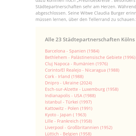
dazu kommen noch „Freundeskreise“. Besonders 
Städtepartnerschaften sehr am Herzen. Während
abgeschlossen. Seine Witwe Claudia Burger erin
müssen lernen, über den Tellerrand zu schauen.
Alle 23 Städtepartnerschaften Kölns
Barcelona - Spanien (1984)
Bethlehem - Palästinensische Gebiete (1996)
Cluj Napoca - Rumänien (1976)
Corinto/El Realejo - Nicaragua (1988)
Cork - Irland (1988)
Dnipro - Ukraine (2024)
Esch-sur-Alzette - Luxemburg (1958)
Indianapolis - USA (1988)
Istanbul - Türkei (1997)
Kattowitz - Polen (1991)
Kyoto - Japan ( 1963)
Lille - Frankreich (1958)
Liverpool - Großbritannien (1952)
Lüttich - Belgien (1958)