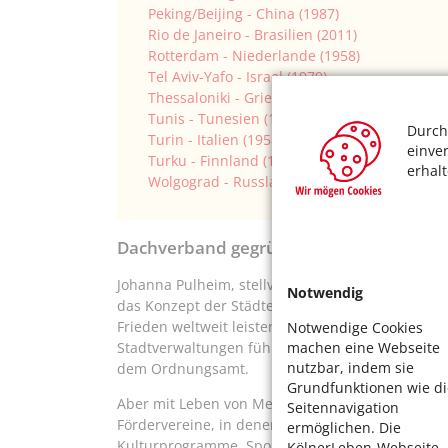
Peking/Beijing - China (1987)
Rio de Janeiro - Brasilien (2011)
Rotterdam - Niederlande (1958)
Tel Aviv-Yafo - Israel (1979)
Thessaloniki - Griechenland (1988)
Tunis - Tunesien (1964)
Durch
Turin - Italien (1958)
einve
Turku - Finnland (1967)
erhal
Wolgograd - Russland (1988)
Dachverband gegründet
Johanna Pulheim, stellvertretende Leiterin des zu
Notwendig
das Konzept der Städtepartnerschaften wie folgt
Frieden weltweit leisten, und wir wollen auch vo
Notwendige Cookies
machen eine Webseite
Stadtverwaltungen führen Dialoge, um voneinand
nutzbar, indem sie
dem Ordnungsamt.
Grundfunktionen wie di
Aber mit Leben von Mensch zu Mensch gefüllt we
Seitennavigation
Fördervereine, in denen sich mehr als 2.500 Köl
ermöglichen. Die
Kulturprogramme, Sportturniere, Schüleraustausc
KölnerLeben-Webseite