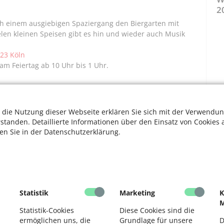
2
ch einem ausgiebigen Spaziergang den Biergarten mit
elen kleinen Speisen gibt es hin und wieder auch Musik
823 Köln
am Feiertag ab 10 Uhr bis 1 Uhr.
KM629
d Blick auf Rhein und Dom. Der angrenzende Strandclub
 die Nutzung dieser Webseite erklären Sie sich mit der Verwendun
 ein. Eisgekühlte Getränke mit Urlaubsgefühlen
rstanden. Detaillierte Informationen über den Einsatz von Cookies 
ten Sie in der Datenschutzerklärung.
Montag bis Donnerstag 16–22 Uhr, Freitag 14–22 Uhr,
tag 12–22 Uhr.
 Eventlocation. Biergarten. Sonntagsbrunch.
chwimmbad
Statistik
Marketing
K
geschlossen. Seit den 1990er Jahren ist es als Grün- und
M
nderschönen Biergarten. Mit fast 600 Plätzen muss man
Statistik-Cookies
Diese Cookies sind die
ermöglichen uns, die
Grundlage für unsere
D