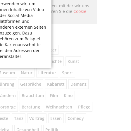
erwenden wir, um
Hier könnte Werbung stehen, mit der wir uns
hnen Inhalte von Video-
finanzieren. Bitte akzeptieren Sie die
Cookie-
der Social-Media-
Meldung
.
lattformen und
nderen externen Seiten
chlagworte
nzuzeigen. Dazu
ehören zum Beispiel
ie Kartenausschnitte
usik
kostenlos
Theater
ei den Adressen der
eranstalter.
eniorennetzwerk
Geschichte
Kunst
Museum
Natur
Literatur
Sport
ührung
Gespräche
Kabarett
Demenz
Wandern
Brauchtum
Film
Kino
orsorge
Beratung
Weihnachten
Pflege
este
Tanz
Vortrag
Essen
Comedy
igital
Gesundheit
Politik