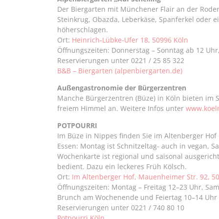
Der Biergarten mit Münchener Flair an der Roden
Steinkrug, Obazda, Leberkäse, Spanferkel oder e
höherschlagen.
Ort:
Heinrich-Lübke-Ufer 18, 50996 Köln
Öffnungszeiten: Donnerstag – Sonntag ab 12 Uhr,
Reservierungen unter 0221 / 25 85 322
B&B – Biergarten (alpenbiergarten.de)
Außengastronomie der Bürgerzentren
Manche Bürgerzentren (Büze) in Köln bieten im
freiem Himmel an. Weitere Infos unter
www.koeln
POTPOURRI
Im Büze in Nippes finden Sie im Altenberger Hof 
Essen: Montag ist Schnitzeltag- auch in vegan, 
Wochenkarte ist regional und saisonal ausgerich
bedient. Dazu ein leckeres Früh Kölsch.
Ort:
Im Altenberger Hof, Mauenheimer Str. 92, 5
Öffnungszeiten: Montag – Freitag 12–23 Uhr, Sam
Brunch am Wochenende und Feiertag 10–14 Uhr
Reservierungen unter 0221 / 740 80 10
Potpourri Köln