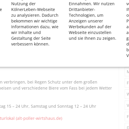
Nutzung der
Einnahmen. Wir nutzen
v
ntag ab 12 Uhr.
e
KölnerLeben-Webseite
Drittanbieter-
I
zu analysieren. Dadurch
Technologien, um
o
bekommen wir wichtige
Anzeigen unserer
P
Informationen dazu, wie
Werbekunden auf der
a
 der Biergartenwiese des Brauhauses. Im
S
wir Inhalte und
Webseite einzustellen
a
m Kölsch auch immer mal wieder kulinarische Aktionen
Gestaltung der Seite
und sie Ihnen zu zeigen.
g
verbessern können.
d
M
b
stag ab 14 Uhr, Sonn- und Feiertag ab 12 Uhr
V
its-, Event- & Tagungslocation in Köln-Wahn - Eltzhof
S
n verbringen, bei Regen Schutz unter dem großen
F
peisen und verschiedene Biere vom Fass bei jedem Wetter
V
tag 15 – 24 Uhr, Samstag und Sonntag 12 – 24 Uhr
F
urlokal (alt-poller-wirtshaus.de)
D