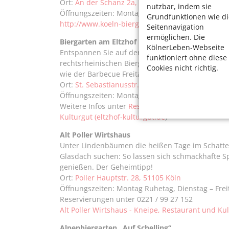
Ort:
An der Schanz 2a, 50735 Köln
nutzbar, indem sie
Öffnungszeiten: Montag ab 15 Uhr, Dienstag–Son
Grundfunktionen wie di
http://www.koeln-biergarten.de/
Seitennavigation
ermöglichen. Die
Biergarten am Eltzhof
KölnerLeben-Webseite
Entspannen Sie auf der Gartenterrasse oder auf
funktioniert ohne diese
rechtsrheinischen Biergarten in Wahn finden zu
Cookies nicht richtig.
wie der Barbecue Freitag statt.
Ort:
St. Sebastianusstr. 10, 51147 Köln
Öffnungszeiten: Montag – Freitag ab 17 Uhr, Sam
Weitere Infos unter
Restaurant, Brauhaus, Hochze
Kulturgut (eltzhof-kulturgut.de
)
Alt Poller Wirtshaus
Unter Lindenbäumen die heißen Tage im Schatte
Glasdach suchen: So lassen sich schmackhafte S
genießen. Der Geheimtipp!
Ort:
Poller Hauptstr. 28, 51105 Köln
Öffnungszeiten: Montag Ruhetag, Dienstag – Frei
Reservierungen unter 0221 / 99 27 152
Alt Poller Wirtshaus - Kneipe, Restaurant und Kult
Alpenbiergarten „Auf Schelling“