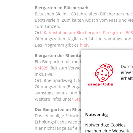
Biergarten im Blücherpark
Besuchen Sie im 100 Jahre alten Blücherpark na
Bootsverleih. Zum kalten Kölsch vom Fass und vi
zum Tanzen.
Ort:
Kahnstation am Blücherpark, Parkgürtel, 50
Öffnungszeiten: täglich ab 14 Uhr, sonntags und 
Das Programm gibt es
hier
.
Biergarten der Rheinterrassen und Strandclub 
Ein Biergarten mit mediterraner Atmosphäre un
Durch
KM629
lädt zum Verweilen mit den Füßen im Sand
einve
inklusive.
erhal
Ort: Rheinparkweg 1, 50679 Köln
Öffnungszeiten (Biergartens bei gutem Wetter): 
samstags, sonn- und feiertags 12 – 22 Uhr, Sonn
Weitere Infos unter
Startseite - Rheinterrassen -
Der Biergarten im Rhein-Sommergarten am S
Notwendig
Das ehemalige Schwimmbad in Riehl ist seit 1986 
Erholungsfläche wieder zugänglich mit einem wu
Notwendige Cookies
hier nicht lange auf ein Plätzchen warten.
machen eine Webseite