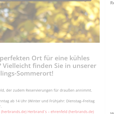
R
erfekten Ort für eine kühles
 Vielleicht finden Sie in unserer
blings-Sommerort!
nfeld, der zudem Reservierungen für draußen annimmt.
ntag ab 14 Uhr (Winter und Frühjahr: Dienstag–Freitag
.
 (herbrands.de) Herbrand´s – ehrenfeld (herbrands.de)
W