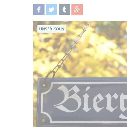
teilen
twittern
teilen
teilen
UNSER KÖLN