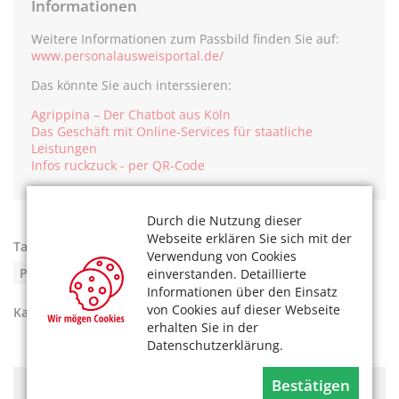
Informationen
Weitere Informationen zum Passbild finden Sie auf:
www.personalausweisportal.de/
Das könnte Sie auch interssieren:
Agrippina – Der Chatbot aus Köln
Das Geschäft mit Online-Services für staatliche
Leistungen
Infos ruckzuck - per QR-Code
Durch die Nutzung dieser
Webseite erklären Sie sich mit der
Tags:
2025
,
Ämter
,
Behörden
,
Digitalisierung
,
Verwendung von Cookies
Passbild
,
Passfoto
,
Personalausweis
,
Reisepass
einverstanden. Detaillierte
Informationen über den Einsatz
von Cookies auf dieser Webseite
Kategorien:
Unser Köln
erhalten Sie in der
Datenschutzerklärung.
Bestätigen
Hier könnte Werbung stehen, mit der wir uns