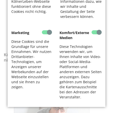
KölnerLeben-Webseite
Informationen dazu, wie
funktioniert ohne diese
wir Inhalte und
Cookies nicht richtig.
Gestaltung der Seite
verbessern können.
Marketing
Komfort/Externe
Medien
Diese Cookies sind die
Grundlage für unsere
Diese Technologien
Einnahmen. Wir nutzen
verwenden wir, um
KölnerLeben-Sonderausgabe „Wenn die Rente
Drittanbieter-
Ihnen Inhalte von Video-
nicht reicht“
Technologien, um
oder Social-Media-
Anzeigen unserer
Plattformen und
Werbekunden auf der
anderen externen Seiten
Webseite einzustellen
anzuzeigen. Dazu
und sie Ihnen zu
gehören zum Beispiel
zeigen.
die Kartenausschnitte
bei den Adressen der
Veranstalter.