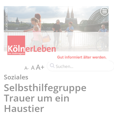
A+
A
A-
Soziales
Selbsthilfegruppe
Trauer um ein
Haustier