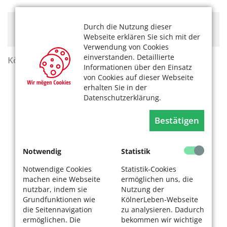
Hier könnte Werbung stehen, mit der wir uns
Durch die Nutzung dieser
finanzieren. Bitte akzeptieren Sie die
Cookie-Meldung
.
Webseite erklären Sie sich mit der
Verwendung von Cookies
einverstanden. Detaillierte
KölnerLeben Sommer 2026
Informationen über den Einsatz
von Cookies auf dieser Webseite
erhalten Sie in der
Datenschutzerklärung.
Bestätigen
Notwendig
Statistik
Notwendige Cookies
Statistik-Cookies
machen eine Webseite
ermöglichen uns, die
nutzbar, indem sie
Nutzung der
Grundfunktionen wie
KölnerLeben-Webseite
die Seitennavigation
zu analysieren. Dadurch
ermöglichen. Die
bekommen wir wichtige