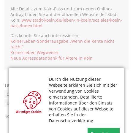
Alle Details zum Köln-Pass und zum neuen Online-
Antrag finden Sie auf der offiziellen Website der Stadt
Köln:
www.stadt-koeln.de/leben-in-koeln/soziales/koeln-
pass/index.html
Das könnte Sie auch interessieren:
KölnerLeben-Sonderausgabe „Wenn die Rente nicht
reicht“
KölnerLeben Wegweiser
Neue Adressdatenbank für Ältere in Köln
Durch die Nutzung dieser
Tags:
Ämter
,
Anträge
,
Armut
,
Bürgertelefon
,
Webseite erklären Sie sich mit der
Verwendung von Cookies
Ermäßigung
,
Köln-Pass
,
Onlineantrag
,
einverstanden. Detaillierte
Unterstützung
Informationen über den Einsatz
von Cookies auf dieser Webseite
erhalten Sie in der
Kategorien:
Soziales
Datenschutzerklärung.