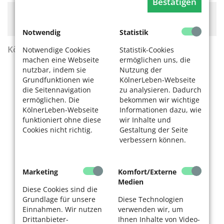
Bestätigen
Hier könnte Werbung stehen, mit der wir uns
finanzieren. Bitte akzeptieren Sie die
Cookie-Meldung
.
Notwendig
Statistik
KölnerLeben Sommer 2026
Notwendige Cookies
Statistik-Cookies
machen eine Webseite
ermöglichen uns, die
nutzbar, indem sie
Nutzung der
Grundfunktionen wie
KölnerLeben-Webseite
die Seitennavigation
zu analysieren. Dadurch
ermöglichen. Die
bekommen wir wichtige
KölnerLeben-Webseite
Informationen dazu, wie
funktioniert ohne diese
wir Inhalte und
Cookies nicht richtig.
Gestaltung der Seite
verbessern können.
Marketing
Komfort/Externe
Medien
Diese Cookies sind die
Grundlage für unsere
Diese Technologien
Einnahmen. Wir nutzen
verwenden wir, um
Drittanbieter-
Ihnen Inhalte von Video-