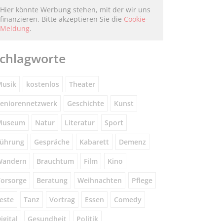
Hier könnte Werbung stehen, mit der wir uns
finanzieren. Bitte akzeptieren Sie die
Cookie-
Meldung
.
chlagworte
usik
kostenlos
Theater
eniorennetzwerk
Geschichte
Kunst
Museum
Natur
Literatur
Sport
ührung
Gespräche
Kabarett
Demenz
Wandern
Brauchtum
Film
Kino
orsorge
Beratung
Weihnachten
Pflege
este
Tanz
Vortrag
Essen
Comedy
igital
Gesundheit
Politik