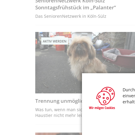
SeniorenNetzwerk Köln-Sülz
Sonntagsfrühstück im „Palanter“
Das SeniorenNetzwerk in Köln-Sülz
AKTIV WERDEN
Durch
einve
Trennung unmöglich! Die Kölner Tiertafe
erhal
Was tun, wenn man sich als Tierhalter das eigen
Haustier nicht mehr leisten kann?