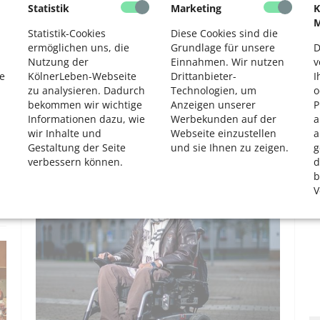
Statistik
Marketing
K
2
M
Statistik-Cookies
Diese Cookies sind die
ermöglichen uns, die
Grundlage für unsere
D
Nutzung der
Einnahmen. Wir nutzen
v
e
KölnerLeben-Webseite
Drittanbieter-
I
zu analysieren. Dadurch
Technologien, um
o
bekommen wir wichtige
Anzeigen unserer
P
Informationen dazu, wie
Werbekunden auf der
a
Gut gefüllter Lebensmittelkorb
wir Inhalte und
Webseite einzustellen
a
Spenden im Sülzer Körvje
Gestaltung der Seite
und sie Ihnen zu zeigen.
g
verbessern können.
d
b
V
AKTIV WERDEN