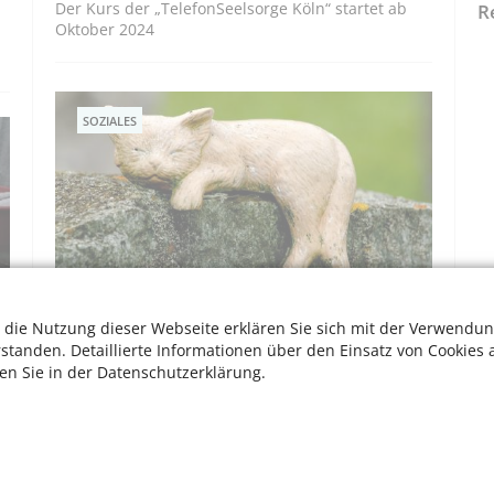
Der Kurs der „TelefonSeelsorge Köln“ startet ab
R
Oktober 2024
SOZIALES
 die Nutzung dieser Webseite erklären Sie sich mit der Verwendun
Selbsthilfegruppe Trauer um ein Haustier
rstanden. Detaillierte Informationen über den Einsatz von Cookies 
l
Interessenten für den Austausch in Köln gesucht
ten Sie in der Datenschutzerklärung.
e
AKTIV WERDEN
W