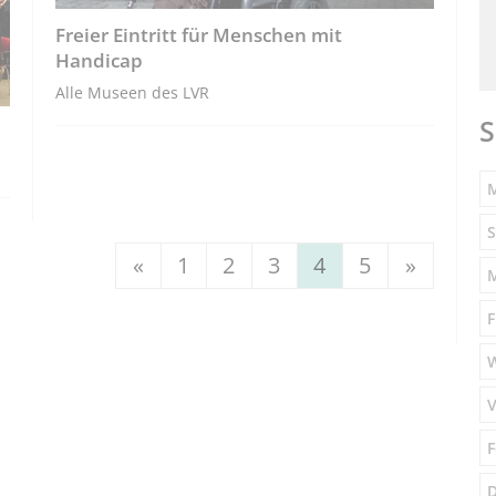
Freier Eintritt für Menschen mit
Handicap
Alle Museen des LVR
S
M
S
«
1
2
3
4
5
»
F
V
F
D