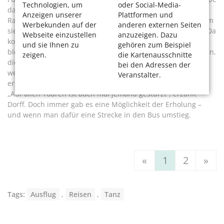
Technologien, um
oder Social-Media-
das „Carpe Diem“, ein zum Hotel umgebautes Boot, das die
Anzeigen unserer
Plattformen und
Radfahrerinnen tagsüber auf dem Wasserweg begleitete, um
Werbekunden auf der
anderen externen Seiten
sie abends am Ziel der Tagesetappe wieder aufzunehmen. Da
Webseite einzustellen
anzuzeigen. Dazu
konnte eine Mitfahrerin auch mal einen Tag auf dem Boot
und sie Ihnen zu
gehören zum Beispiel
bleiben, während die anderen radelten. Wie jene Mitfahrerin,
zeigen.
die Kartenausschnitte
die tags zuvor mit ihrem Fahrrad im Graben gelandet war,
bei den Adressen der
weil sie sich vor einem plötzlich aufspringenden Hasen
Veranstalter.
erschrocken hatte, erinnern sich Dorff und Berg kichernd.
„Auf allen Touren ist auch mal jemand gestürzt“, erzählt
Dorff. Doch immer gab es eine Möglichkeit der Erholung –
und wenn man dafür eine Strecke in den Bus umstieg.
«
1
2
»
Tags:
Ausflug
,
Reisen
,
Tanz