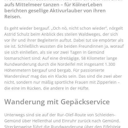
aufs Mittelmeer tanzen – für KölnerLeben
berichten gesellige Aktivurlauber von ihren
Reisen.
Es geht wieder bergauf. „Och nö, nicht schon wieder“, nörgelt
Astrid Schulz beim Anblick des steilen Waldweges, der sich
vor ihr und ihrer Begleiterin auftut. Dabei tut sie empörter als
sie ist. Schließlich wussten die beiden Freundinnen ja, worauf
sie sich einließen, als sie vor zwei Tagen in Gemünd
losmarschiert sind: Auf eine dreitägige, 58 Kilometer lange
Rundwanderung durch die Nordeifel mit insgesamt 1.300
Höhenmetern bergauf und bergab. Für passionierte
Wandersleut‘ mag das ein Klacks sein. Das sind die zwei aber
nicht, sondern nur mäßig sportliche Frauen mit Zipperlein –
die eine im Rücken, die andere in der Hüfte.
Wanderung mit Gepäckservice
Unterwegs sind sie auf der Rur-Olef-Route von Schleiden-
Gemünd über Hellenthal und Einruhr zurück nach Gemünd.
Streckenweise führt die Rundwanderung über den Eifelsteig