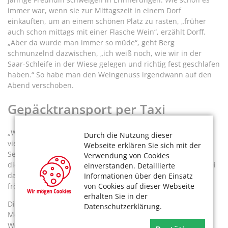
immer war, wenn sie zur Mittagszeit in einem Dorf
einkauften, um an einem schönen Platz zu rasten, „früher
auch schon mittags mit einer Flasche Wein“, erzählt Dorff.
„Aber da wurde man immer so müde“, geht Berg
schmunzelnd dazwischen, „ich weiß noch, wie wir in der
Saar-Schleife in der Wiese gelegen und richtig fest geschlafen
haben.“ So habe man den Weingenuss irgendwann auf den
Abend verschoben.
Gepäcktransport per Taxi
„Wenn man mit dem Fahrrad unterwegs ist, sieht man doch
Durch die Nutzung dieser
viel mehr als in einem Bus, mit dem man von
Webseite erklären Sie sich mit der
Sehenswürdigkeit zu Sehenswürdigkeit fährt“, schätzt Dorff
Verwendung von Cookies
die Reisen auf dem Drahtesel. Viele Kilometer zu machen sei
einverstanden. Detaillierte
dabei nicht ihr Ziel. „Es wird viel gerastet“, berichtet Berg
Informationen über den Einsatz
fröhlich, „jedes schöne Gasthaus wird mitgenommen.“
von Cookies auf dieser Webseite
erhalten Sie in der
Die Gruppe radelte am Niederrhein, an Nahe, Main und
Datenschutzerklärung.
Mosel, durch den Naturpark Saar, im Emsland und im
Wendland oder auch mal in Österreich und in Polen. Berg