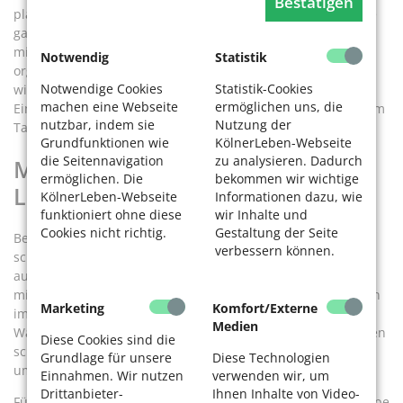
Bestätigen
plante die Routen vorab und reservierte Unterkünfte für die
ganze Gruppe. Zum Start reisten die Damen meist per Bahn
mit dem eigenen Fahrrad an. Den Transport ihres Gepäcks
Notwendig
Statistik
organisierten sie vor Ort: Auf einigen bekannten Radwegen,
Notwendige Cookies
Statistik-Cookies
wie dem an der Mosel, gibt es den Service als feste
machen eine Webseite
ermöglichen uns, die
Einrichtung, andernfalls behalf man sich auch mal mit einem
nutzbar, indem sie
Nutzung der
Taxiunternehmen.
Grundfunktionen wie
KölnerLeben-Webseite
die Seitennavigation
zu analysieren. Dadurch
Mit dem Rad zu Wasser und zu
ermöglichen. Die
bekommen wir wichtige
Lande
KölnerLeben-Webseite
Informationen dazu, wie
funktioniert ohne diese
wir Inhalte und
Cookies nicht richtig.
Gestaltung der Seite
Berg mag besonders das Miteinander auf den Touren. Sie
verbessern können.
schätzt es, mit Leuten unterwegs zu sein, die sie kennt und
auf die sie sich verlassen kann. Besonders in mehr oder
minder schweren Notfällen, wie einem platten Reifen mitten
Marketing
Komfort/Externe
im Wald – so geschehen bei einer Tour durchs Wendland.
Medien
Während zwei Mitfahrerinnen ihre Räder mit der Betroffenen
Diese Cookies sind die
schoben, fuhren die anderen zur nächsten Unterkunft vor,
Grundlage für unsere
Diese Technologien
um Hilfe zu organisieren.
Einnahmen. Wir nutzen
verwenden wir, um
Drittanbieter-
Ihnen Inhalte von Video-
Für zwei Touren in den Niederlanden mietete sich die Gruppe