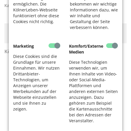
ermöglichen. Die
bekommen wir wichtige
Kategorien:
Reisen und Ausflüge
,
Reisen
KölnerLeben-Webseite
Informationen dazu, wie
funktioniert ohne diese
wir Inhalte und
Cookies nicht richtig.
Gestaltung der Seite
verbessern können.
Hier könnte Werbung stehen, mit der wir uns
finanzieren. Bitte akzeptieren Sie die
Cookie-Meldung
.
Marketing
Komfort/Externe
KölnerLeben Sommer 2026
Medien
Diese Cookies sind die
Grundlage für unsere
Diese Technologien
Einnahmen. Wir nutzen
verwenden wir, um
Drittanbieter-
Ihnen Inhalte von Video-
Technologien, um
oder Social-Media-
Anzeigen unserer
Plattformen und
Werbekunden auf der
anderen externen Seiten
Webseite einzustellen
anzuzeigen. Dazu
und sie Ihnen zu
gehören zum Beispiel
zeigen.
die Kartenausschnitte
bei den Adressen der
Veranstalter.