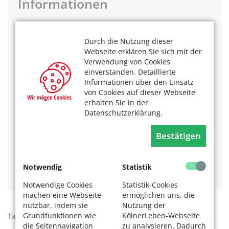
Informationen
Der Berliner Mauerweg
Durch die Nutzung dieser
Die insgesamt 160 Kilometer sind zu Fuß oder per Rad
Webseite erklären Sie sich mit der
zu bewältigen. Der gut beschilderte und größtenteils
Verwendung von Cookies
barrierefreie Weg kann auf 14 Einzelstrecken von 7 bis
einverstanden. Detaillierte
14 Kilometer Länge erkundet werden. Prospekte mit
Informationen über den Einsatz
den Routen gibt es bei:
von Cookies auf dieser Webseite
Senatsverwaltung für Umwelt, Verkehr und
erhalten Sie in der
Datenschutzerklärung.
Klimaschutz
Am Köllnischen Park 3
Bestätigen
10179 Berlin
Tel. 030 / 90 25-0
Notwendig
Statistik
Webseite
zum Mauerweg
Notwendige Cookies
Statistik-Cookies
machen eine Webseite
ermöglichen uns, die
nutzbar, indem sie
Nutzung der
Grundfunktionen wie
KölnerLeben-Webseite
Tags:
Berliner Mauer
,
Mauerfall
die Seitennavigation
zu analysieren. Dadurch