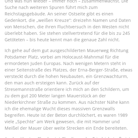
Und was nun wieder – immer noch – zusammenwächst. Die
Suche nach weiteren Spuren führt mich zum
Reichstagsgebäude. An seiner Ostseite gibt es einen
Gedenkort, die „weißen Kreuze“: dreizehn Namen und Daten
von Menschen, die ihren Fluchtversuch in den Westen nicht
überlebt haben. Sie stehen stellvertretend für die bis zu 245
Getöteten – bis heute kennt man die genaue Zahl nicht.
Ich gehe auf dem gut ausgeschilderten Mauerweg Richtung
Potsdamer Platz, vorbei am Holocaust-Mahnmal für die
ermordeten Juden Europas. Nach wenigen Metern steht in
einer Seitenstraße des Platzes, der Erna-Berger-Straße, etwas
versteckt durch die hohen Neubauten, ein Grenzwachturm,
den man auch ersteigen kann. Zurück auf der
Stresemannstraße orientiere ich mich an den Schildern, um
zu dem gut 200 Meter langen Mauerstück an der
Niederkirchner Straße zu kommen. Aus nächster Nähe kann
ich die ehemalige Wucht dieses massiven Grenzwalls
begreifen. Heute ist der Beton durchlöchert, es waren 1989
viele „Spechte“ am Werk gewesen, die mit Hammer und
Meißel der Mauer über weite Strecken ein Ende bereiteten.