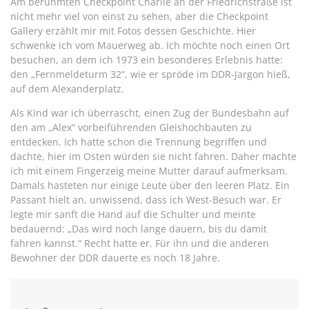
Am berühmten Checkpoint Charlie an der Friedrichstraße ist
nicht mehr viel von einst zu sehen, aber die Checkpoint
Gallery erzählt mir mit Fotos dessen Geschichte. Hier
schwenke ich vom Mauerweg ab. Ich möchte noch einen Ort
besuchen, an dem ich 1973 ein besonderes Erlebnis hatte:
den „Fernmeldeturm 32“, wie er spröde im DDR-Jargon hieß,
auf dem Alexanderplatz.
Als Kind war ich überrascht, einen Zug der Bundesbahn auf
den am „Alex“ vorbeiführenden Gleishochbauten zu
entdecken. Ich hatte schon die Trennung begriffen und
dachte, hier im Osten würden sie nicht fahren. Daher machte
ich mit einem Fingerzeig meine Mutter darauf aufmerksam.
Damals hasteten nur einige Leute über den leeren Platz. Ein
Passant hielt an, unwissend, dass ich West-Besuch war. Er
legte mir sanft die Hand auf die Schulter und meinte
bedauernd: „Das wird noch lange dauern, bis du damit
fahren kannst.“ Recht hatte er. Für ihn und die anderen
Bewohner der DDR dauerte es noch 18 Jahre.