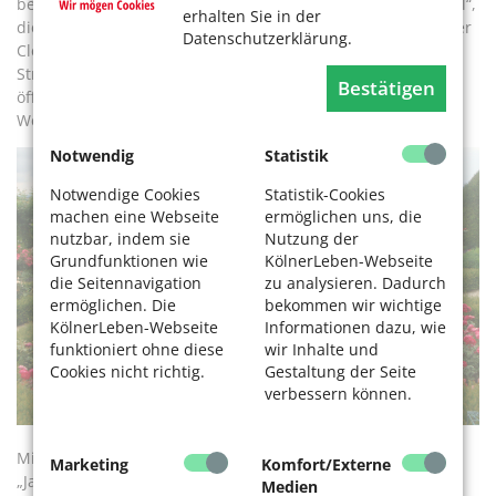
betrachten. Oder die gefüllte, zartrosa Kletterrose „Kir Royal“,
erhalten Sie in der
die sich an der Zierlaube emporrankt, begleitet vom Blau der
Datenschutzerklärung.
Clematis. In diesem Gartenparadies gedeihen Stauden und
Sträucher, Gräser und Gehölze und überall Rosen … Dazu
Bestätigen
öffnen sich immer wieder Blicke in die blaue Ferne des
Westerwaldes oder in den nächsten Gartenraum.
Notwendig
Statistik
Notwendige Cookies
Statistik-Cookies
machen eine Webseite
ermöglichen uns, die
nutzbar, indem sie
Nutzung der
Grundfunktionen wie
KölnerLeben-Webseite
die Seitennavigation
zu analysieren. Dadurch
ermöglichen. Die
bekommen wir wichtige
KölnerLeben-Webseite
Informationen dazu, wie
funktioniert ohne diese
wir Inhalte und
Cookies nicht richtig.
Gestaltung der Seite
verbessern können.
Mit freundlicher Unterstützung von Ursula Düvel, Redaktion
Marketing
Komfort/Externe
„Jahresringe“
Medien