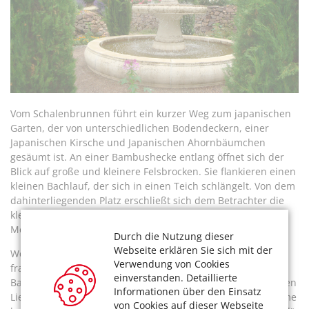
Vom Schalenbrunnen führt ein kurzer Weg zum japanischen
Garten, der von unterschiedlichen Bodendeckern, einer
Japanischen Kirsche und Japanischen Ahornbäumchen
gesäumt ist. An einer Bambushecke entlang öffnet sich der
Blick auf große und kleinere Felsbrocken. Sie flankieren einen
kleinen Bachlauf, der sich in einen Teich schlängelt. Von dem
dahinterliegenden Platz erschließt sich dem Betrachter die
kleine Landschaft als Symbol für die Harmonie zwischen
Mensch und Natur. Dies ist eine ganz eigene Gartenwelt.
Durch die Nutzung dieser
Webseite erklären Sie sich mit der
Wen es zurück ins üppige Blühen zieht, der kann im
Verwendung von Cookies
französischen Bauerngarten zwischen typischen
einverstanden. Detaillierte
Bauernblumen wie Bechermalven, Löwenmäulchen, Fleißigen
Informationen über den Einsatz
Lieschen und Ziertabak die auf Spalier gezogenen Birnbäume
von Cookies auf dieser Webseite