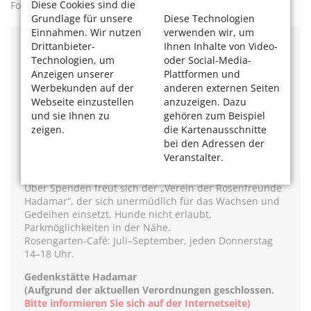
Diese Cookies sind die
Fotos: Bernd Schneider / Jahresringe
Grundlage für unsere
Diese Technologien
Einnahmen. Wir nutzen
verwenden wir, um
Drittanbieter-
Ihnen Inhalte von Video-
Rosengarten Hadamar
Technologien, um
oder Social-Media-
Auf dem Herzenberg 2
Anzeigen unserer
Plattformen und
65589 Hadamar
Werbekunden auf der
anderen externen Seiten
Webseite einzustellen
anzuzeigen. Dazu
Information und Führung: Mike Groneberg
Tel. 0178 / 541 66 04
und sie Ihnen zu
gehören zum Beispiel
zeigen.
die Kartenausschnitte
Mehr Infos
auf der Webseite des Rosengarten Hadamar
bei den Adressen der
Veranstalter.
Ganzjährig tagsüber geöffnet.
Eintritt frei
Über Spenden freut sich der „Verein der Rosenfreunde
Hadamar“, der sich unermüdlich für das Wachsen und
Gedeihen einsetzt. Hunde nicht erlaubt.
Parkmöglichkeiten in der Nähe.
Rosengarten-Café: Juli–September, jeden Donnerstag
14–18 Uhr.
Gedenkstätte Hadamar
(Aufgrund der aktuellen Verordnungen geschlossen.
Bitte informieren Sie sich auf der Internetseite)