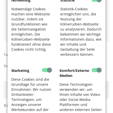
Notwendig
Statistik
E-Mail:
koeln@verbraucherzentrale.nrw
www.verbraucherzentrale.nrw
Notwendige Cookies
Statistik-Cookies
Das könnte Sie auch interessieren:
machen eine Webseite
ermöglichen uns, die
nutzbar, indem sie
Nutzung der
Die Stadtbibliothek zieht um – übergangsweise
Grundfunktionen wie
KölnerLeben-Webseite
Interessantes Angebot für alle Lesenden der Kölner
die Seitennavigation
zu analysieren. Dadurch
Stadtbibliothek:
Filme drehen wie ein Profi.
ermöglichen. Die
bekommen wir wichtige
KölnerLeben-Webseite
Informationen dazu, wie
funktioniert ohne diese
wir Inhalte und
Cookies nicht richtig.
Gestaltung der Seite
verbessern können.
Tags:
Antenne
,
Fernsehen
,
Kabel
,
Satellit
Kategorien:
Verbrauchertipps
,
Wohnen
Marketing
Komfort/Externe
Medien
Diese Cookies sind die
Grundlage für unsere
Diese Technologien
Hier könnte Werbung stehen, mit der wir uns
Einnahmen. Wir nutzen
verwenden wir, um
finanzieren. Bitte akzeptieren Sie die
Cookie-Meldung
.
Drittanbieter-
Ihnen Inhalte von Video-
Technologien, um
oder Social-Media-
Anzeigen unserer
Plattformen und
KölnerLeben Sommer 2026
Werbekunden auf der
anderen externen Seiten