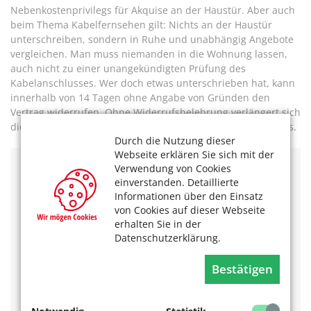
Nebenkostenprivilegs für Akquise an der Haustür. Aber auch
beim Thema Kabelfernsehen gilt: Nichts an der Haustür
unterschreiben, sondern in Ruhe und unabhängig Angebote
vergleichen. Man muss niemanden in die Wohnung lassen,
auch nicht zu einer unangekündigten Prüfung des
Kabelanschlusses. Wer doch etwas unterschrieben hat, kann
innerhalb von 14 Tagen ohne Angabe von Gründen den
Vertrag widerrufen. Ohne Widerrufsbelehrung verlängert sich
die Frist auf zwölf Monate und 14 Tage nach Vertragsschluss.
Durch die Nutzung dieser
Webseite erklären Sie sich mit der
Verwendung von Cookies
Mehr zum Kabelanschluss und zu den Alternativen und
einverstanden. Detaillierte
eine Interaktive Grafik mit den wichtigsten
Informationen über den Einsatz
Möglichkeiten, lineares Fernsehen zu empfangen, gibt
von Cookies auf dieser Webseite
es
hier
.
erhalten Sie in der
Für weitere Fragen wenden Sie sich an:
Datenschutzerklärung.
Verbraucherzentrale Nordrhein-Westfalen e.V.
Bestätigen
Frankenwerft 35
50667 Köln
Tel.: 0221 / 846 188 - 01