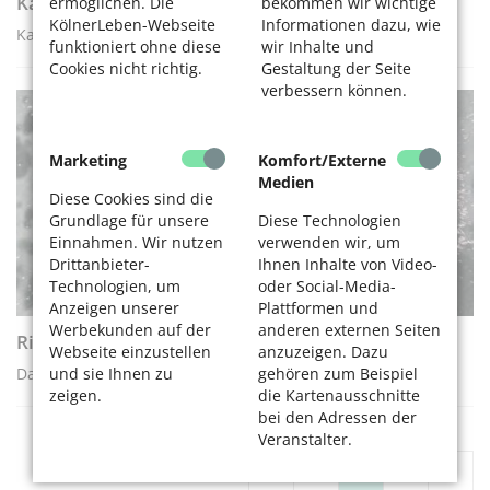
Kabelfernsehen: Was jetzt zu tun ist
ermöglichen. Die
bekommen wir wichtige
KölnerLeben-Webseite
Informationen dazu, wie
Kabelfernsehen ist ab 1. Juli 2024 Mietersache!
funktioniert ohne diese
wir Inhalte und
Cookies nicht richtig.
Gestaltung der Seite
verbessern können.
RATGEBER
Marketing
Komfort/Externe
Medien
Diese Cookies sind die
Grundlage für unsere
Diese Technologien
Einnahmen. Wir nutzen
verwenden wir, um
Drittanbieter-
Ihnen Inhalte von Video-
Technologien, um
oder Social-Media-
Anzeigen unserer
Plattformen und
Werbekunden auf der
anderen externen Seiten
Richtige Brillenpflege
Webseite einzustellen
anzuzeigen. Dazu
und sie Ihnen zu
gehören zum Beispiel
Das ist topp, das ist tabu
zeigen.
die Kartenausschnitte
bei den Adressen der
Veranstalter.
«
1
2
3
»