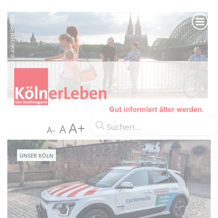
A+
A
A-
UNSER KÖLN