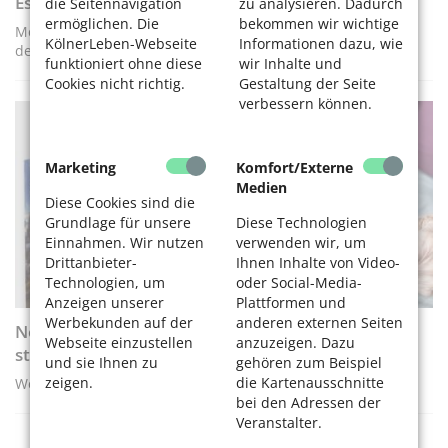
Essen auf Rädern – Auswahl geeigneter Anbieter
die Seitennavigation
zu analysieren. Dadurch
ermöglichen. Die
bekommen wir wichtige
Menüdienste: Worauf sollten Senioren und Angehörige bei
KölnerLeben-Webseite
Informationen dazu, wie
der Auswahl achten?
funktioniert ohne diese
wir Inhalte und
Cookies nicht richtig.
Gestaltung der Seite
verbessern können.
DIGITALES LERNEN
Marketing
Komfort/Externe
Medien
Diese Cookies sind die
Grundlage für unsere
Diese Technologien
Einnahmen. Wir nutzen
verwenden wir, um
Drittanbieter-
Ihnen Inhalte von Video-
Technologien, um
oder Social-Media-
Anzeigen unserer
Plattformen und
Werbekunden auf der
anderen externen Seiten
Neues Semester der Volkshochschule Köln (VHS)
Webseite einzustellen
anzuzeigen. Dazu
startet
und sie Ihnen zu
gehören zum Beispiel
zeigen.
die Kartenausschnitte
Weiterbildungen, Kurse für PC und Smartphone
bei den Adressen der
Veranstalter.