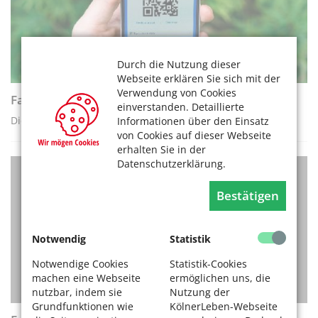
Durch die Nutzung dieser
Webseite erklären Sie sich mit der
Verwendung von Cookies
Falsche QR-Codes an Parkscheinautomaten
einverstanden. Detaillierte
Die Stadt Köln warnt vor Betrugsmasche beim Parken
Informationen über den Einsatz
von Cookies auf dieser Webseite
erhalten Sie in der
Datenschutzerklärung.
VERBRAUCHERTIPPS
Bestätigen
Notwendig
Statistik
Notwendige Cookies
Statistik-Cookies
machen eine Webseite
ermöglichen uns, die
nutzbar, indem sie
Nutzung der
Grundfunktionen wie
KölnerLeben-Webseite