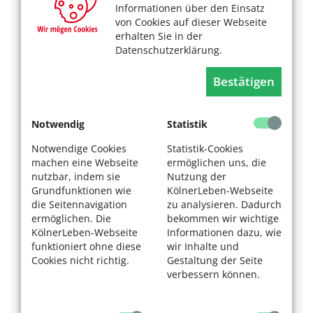
Informationen über den Einsatz
Einstellung ihres Fahrrads regelmäßig überprüfen, um
von Cookies auf dieser Webseite
Beschwerden vorzubeugen. Im Fachhandel können
erhalten Sie in der
moderne Scannersysteme die optimale Sitzposition
ermitteln. Zu Hause helfen einfache Schritt-für-Schritt-
Datenschutzerklärung.
Anleitungen und fertige Sets, die Schablonen und
Messwerkzeuge enthalten, bei der individuellen
Bestätigen
Anpassung. Tipps zu AGR-zertifizierten Fahrrad-
Einstellhilfen gibt es auf der Internetseite des Vereins:
https://agr-ev.de/de/gepruefte-produkte/fahrraeder-
Notwendig
Statistik
einstellung
.
Notwendige Cookies
Statistik-Cookies
Seit 30 Jahren berät die AGR zum Thema
machen eine Webseite
ermöglichen uns, die
Rückengesundheit und zeichnet besonders
nutzbar, indem sie
Nutzung der
rückenfreundliche Produkte mit dem AGR-Gütesiegel
Grundfunktionen wie
KölnerLeben-Webseite
aus. Die unabhängige Prüfkommission setzt sich aus
die Seitennavigation
zu analysieren. Dadurch
Gesundheitsexperten verschiedener Fachrichtungen
ermöglichen. Die
bekommen wir wichtige
zusammen.
KölnerLeben-Webseite
Informationen dazu, wie
Hier können Sie die
Broschüre „Rückenfreundliches
funktioniert ohne diese
wir Inhalte und
Radfahren" herunterladen
.
Cookies nicht richtig.
Gestaltung der Seite
verbessern können.
Das könnte Sie auch interessieren:
Mit dem Pedelec sicher ans Ziel