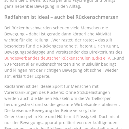
schont die Umwelt, tut Körper und Psyche gut und bringt
ganz nebenbei Bewegung in den Alltag.
Radfahren ist ideal – auch bei Rückenschmerzen
Bei Rückenbeschwerden scheuen viele Menschen die
Bewegung – dabei ist gerade dann körperliche Aktivität
wichtig für die Heilung. „Wer rastet, der rostet – das gilt
besonders für die Rückengesundheit“, betont Ulrich Kuhnt,
Bewegungspädagoge und Vorsitzender des Direktoriums des
Bundesverbandes deutscher Rückenschulen (BdR) e. V.
„Rund
90 Prozent aller Rückenschmerzen sind muskulär bedingt
und klingen mit der richtigen Bewegung oft schnell wieder
ab“, erklärt der Experte.
Radfahren ist der ideale Sport für Menschen mit
Vorerkrankungen des Rückens: Ohne Stoßbelastungen
werden auch die kleinen Muskeln um die Wirbelkörper
herum gestärkt und so die gesamte Wirbelsäule stabilisiert.
Die kreisende Bewegung der Beine versorgt die
Gelenkknorpel in Knie und Hüfte mit Flüssigkeit. Doch nicht
nur der Bewegungsapparat profitiert von der kräftigenden
Bewegung – auch der Stoffwechsel wird angekurbelt und das