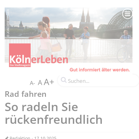
A+
A
A-
Rad fahren
So radeln Sie
rückenfreundlich
Redaktion · 17.10.2025