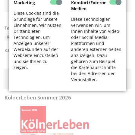
E-Bikes, Pedelecs und Lastenräder für Senioren in Köln
Marketing
Komfort/Externe
Medien
Diese Cookies sind die
Grundlage für unsere
Diese Technologien
Einnahmen. Wir nutzen
verwenden wir, um
Tags:
Ergonomie
,
Fahrrad
,
Fahrradeinstellung
,
Drittanbieter-
Ihnen Inhalte von Video-
Radfahren
,
Rückenschmerzen
Technologien, um
oder Social-Media-
Anzeigen unserer
Plattformen und
Werbekunden auf der
anderen externen Seiten
Kategorien:
Rad fahren
,
Mobilität
,
Rad fahren
Webseite einzustellen
anzuzeigen. Dazu
und sie Ihnen zu
gehören zum Beispiel
zeigen.
die Kartenausschnitte
bei den Adressen der
Hier könnte Werbung stehen, mit der wir uns
Veranstalter.
finanzieren. Bitte akzeptieren Sie die
Cookie-Meldung
.
KölnerLeben Sommer 2026