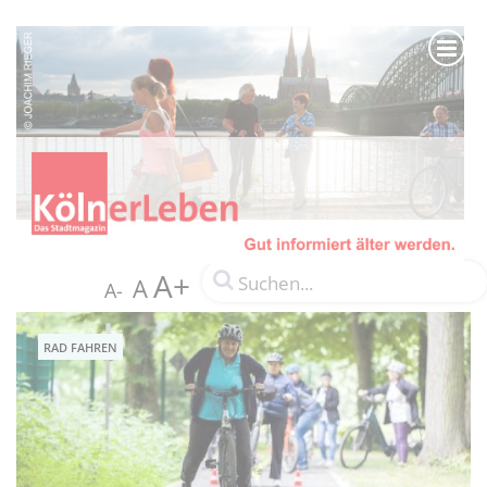
A+
A
A-
RAD FAHREN