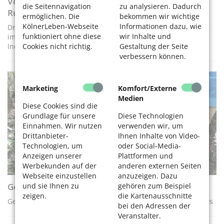
Von der Mündung bis zur Quelle – der
die Seitennavigation
zu analysieren. Dadurch
Ruhrtalradweg
ermöglichen. Die
bekommen wir wichtige
KölnerLeben-Webseite
Informationen dazu, wie
Drei Tage auf dem Rad: die Ruhr entlang bis zu ihrer Quelle
funktioniert ohne diese
wir Inhalte und
im Rothaargebirge. Die perfekte Route für alle, die
Industriekultur und Natur verbinden wollen
Cookies nicht richtig.
Gestaltung der Seite
verbessern können.
Marketing
Komfort/Externe
AKTIV WERDEN
Medien
Diese Cookies sind die
Grundlage für unsere
Diese Technologien
Einnahmen. Wir nutzen
verwenden wir, um
Drittanbieter-
Ihnen Inhalte von Video-
Technologien, um
oder Social-Media-
Anzeigen unserer
Plattformen und
Werbekunden auf der
anderen externen Seiten
Webseite einzustellen
anzuzeigen. Dazu
Geocaching in Köln – Vom Jagdfieber gepackt
und sie Ihnen zu
gehören zum Beispiel
zeigen.
die Kartenausschnitte
Geocaching nennt sich die Schatzsuche des 21. Jahrhunderts
bei den Adressen der
Veranstalter.