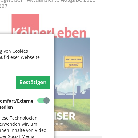
027
g von Cookies
auf dieser Webseite
Bestätigen
omfort/Externe
edien
iese Technologien
erwenden wir, um
hnen Inhalte von Video-
der Social-Media-