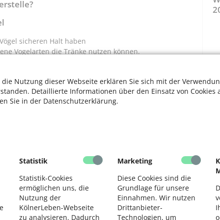
erstelle?
2
el
 Vögel sicheren Halt haben
edene Vogelarten die Tränke nutzen können.
roßen Wasserbecken und hilft auch Insekten.
täglich säubern. Denn schmutziges Wasser und
 die Nutzung dieser Webseite erklären Sie sich mit der Verwendun
ere krank. Am besten mit heißem Wasser und einer
rstanden. Detaillierte Informationen über den Einsatz von Cookies 
Spülmittel verwenden!
ten Sie in der Datenschutzerklärung.
enheit, Larven abzulegen.
 oder Keramik aufstellen. Dafür eigenen sich zum Beispiel
tze und Ausstiegshilfen so darin verteilen, dass sie zur
Statistik
Marketing
K
M
ine Äste sorgen für zusätzliche Struktur und bieten Halt.
Statistik-Cookies
Diese Cookies sind die
der Wasser aus einem Teich ist ideal. Regelmäßig
ermöglichen uns, die
Grundlage für unsere
D
Nutzung der
Einnahmen. Wir nutzen
v
e
KölnerLeben-Webseite
Drittanbieter-
I
zu analysieren. Dadurch
Technologien, um
o