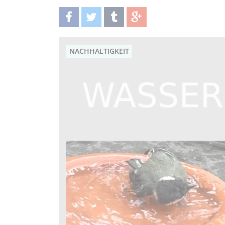
teilen
twittern
teilen
teilen
NACHHALTIGKEIT