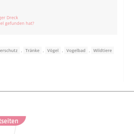
ger Dreck
gel gefunden hat?
ierschutz
,
Tränke
,
Vögel
,
Vogelbad
,
Wildtiere