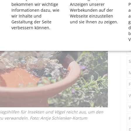
bekommen wir wichtige
Anzeigen unserer
P
Informationen dazu, wie
Werbekunden auf der
a
wir Inhalte und
Webseite einzustellen
a
Gestaltung der Seite
und sie Ihnen zu zeigen.
g
verbessern können.
d
S
b
V
M
S
F
V
iegshilfen für Insekten und Vögel reicht aus, um den
 zu verwandeln. Foto: Antje Schlenker-Kortum
F
D