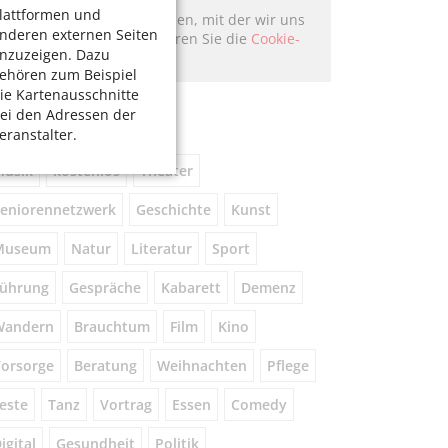
lattformen und
Hier könnte Werbung stehen, mit der wir uns
nderen externen Seiten
finanzieren. Bitte akzeptieren Sie die
Cookie-
nzuzeigen. Dazu
Meldung
.
ehören zum Beispiel
ie Kartenausschnitte
chlagworte
ei den Adressen der
eranstalter.
usik
kostenlos
Theater
eniorennetzwerk
Geschichte
Kunst
Museum
Natur
Literatur
Sport
ührung
Gespräche
Kabarett
Demenz
Wandern
Brauchtum
Film
Kino
orsorge
Beratung
Weihnachten
Pflege
este
Tanz
Vortrag
Essen
Comedy
igital
Gesundheit
Politik