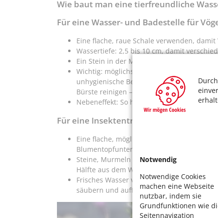
Wie baut man eine tierfreundliche Wass
Für eine Wasser- und Badestelle für Vög
Eine flache, raue Schale verwenden, damit
Wassertiefe: 2,5 bis 10 cm, damit verschi
Ein Stein in der Mitte dient als Insel in g
Wichtig: möglichst regelmäßig, bei Hitze 
Durch
unhygienische Bedingungen machen die Ti
einve
Bürste reinigen – keine Chemikalien oder 
erhal
Nebeneffekt: So haben Mücken keine Geleg
Für eine Insektentränke
Eine flache, möglichst raue Schale aus Ton
Blumentopfuntersetzer hervorragend.
Steine, Murmeln oder Muscheln als Landeplä
Notwendig
Hälfte aus dem Wasser ragen. Moos oder kle
Notwendige Cookies
Frisches Wasser verwenden: Regenwasser o
machen eine Webseite
säubern und auffüllen nicht vergessen.
nutzbar, indem sie
Grundfunktionen wie di
Seitennavigation