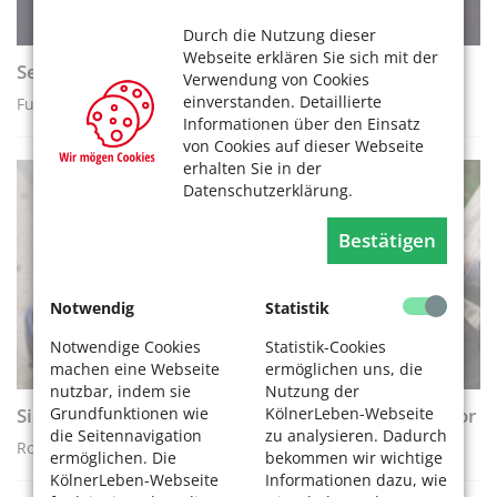
Durch die Nutzung dieser
Webseite erklären Sie sich mit der
Sehen und gesehen werden – Fußgänger
Verwendung von Cookies
einverstanden. Detaillierte
Fußgänger im Großstadtverkehr
Informationen über den Einsatz
von Cookies auf dieser Webseite
erhalten Sie in der
Datenschutzerklärung.
AKTIV WERDEN
Bestätigen
Notwendig
Statistik
Notwendige Cookies
Statistik-Cookies
machen eine Webseite
ermöglichen uns, die
nutzbar, indem sie
Nutzung der
Grundfunktionen wie
KölnerLeben-Webseite
Sicher über schwieriges Pflaster – mit dem Rollator
die Seitennavigation
zu analysieren. Dadurch
Rollatoren sichern Millionen Menschen Mobilität
ermöglichen. Die
bekommen wir wichtige
KölnerLeben-Webseite
Informationen dazu, wie