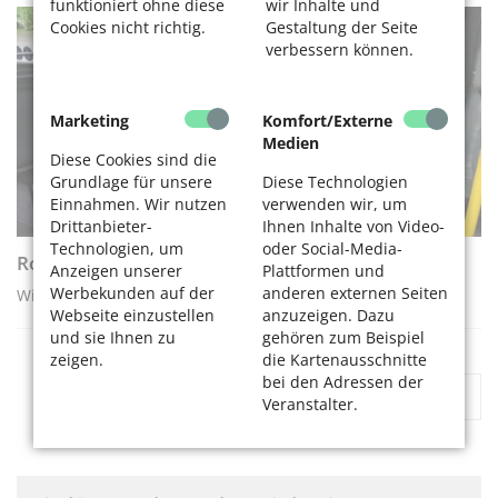
funktioniert ohne diese
wir Inhalte und
Cookies nicht richtig.
Gestaltung der Seite
AKTIV WERDEN
verbessern können.
Marketing
Komfort/Externe
Medien
Diese Cookies sind die
Grundlage für unsere
Diese Technologien
Einnahmen. Wir nutzen
verwenden wir, um
Drittanbieter-
Ihnen Inhalte von Video-
Technologien, um
oder Social-Media-
Rollatortraining - Schritt für Schritt
Anzeigen unserer
Plattformen und
Werbekunden auf der
anderen externen Seiten
Wie Sie sicher in den Bus ein- und aussteigen
Webseite einzustellen
anzuzeigen. Dazu
und sie Ihnen zu
gehören zum Beispiel
zeigen.
die Kartenausschnitte
bei den Adressen der
«
1
2
»
Veranstalter.