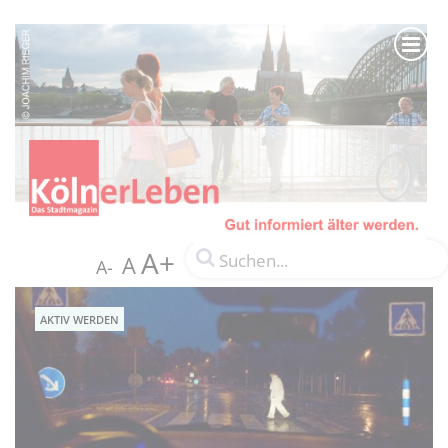
A+
A
A-
AKTIV WERDEN