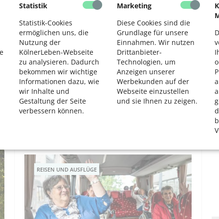
Statistik
Marketing
K
2
UNSER KÖLN
M
Statistik-Cookies
Diese Cookies sind die
ermöglichen uns, die
Grundlage für unsere
D
Nutzung der
Einnahmen. Wir nutzen
v
e
KölnerLeben-Webseite
Drittanbieter-
I
zu analysieren. Dadurch
Technologien, um
o
bekommen wir wichtige
Anzeigen unserer
P
Informationen dazu, wie
Werbekunden auf der
a
wir Inhalte und
Webseite einzustellen
a
Gestaltung der Seite
und sie Ihnen zu zeigen.
g
Die Geschichte der Kölner Straßenbahn
verbessern können.
d
Fast 150 Jahre Kölner Straßenbahn-Geschichte in
b
einer alten Betriebshalle der KVB
V
REISEN UND AUSFLÜGE