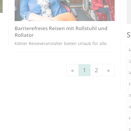
Barrierefreies Reisen mit Rollstuhl und
S
Rollator
Kölner Reiseveranstalter bieten Urlaub für alle.
M
S
«
1
2
»
F
V
F
D