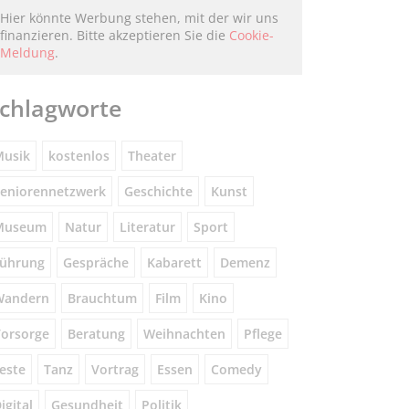
Hier könnte Werbung stehen, mit der wir uns
finanzieren. Bitte akzeptieren Sie die
Cookie-
Meldung
.
chlagworte
usik
kostenlos
Theater
eniorennetzwerk
Geschichte
Kunst
Museum
Natur
Literatur
Sport
ührung
Gespräche
Kabarett
Demenz
Wandern
Brauchtum
Film
Kino
orsorge
Beratung
Weihnachten
Pflege
este
Tanz
Vortrag
Essen
Comedy
igital
Gesundheit
Politik