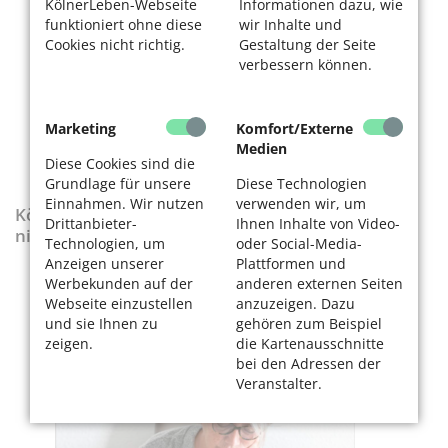
KölnerLeben-Webseite
Informationen dazu, wie
funktioniert ohne diese
wir Inhalte und
Cookies nicht richtig.
Gestaltung der Seite
verbessern können.
Marketing
Komfort/Externe
Medien
Diese Cookies sind die
Grundlage für unsere
Diese Technologien
Einnahmen. Wir nutzen
verwenden wir, um
KölnerLeben-Sonderausgabe „Wenn die Rente
Drittanbieter-
Ihnen Inhalte von Video-
nicht reicht“
Technologien, um
oder Social-Media-
Anzeigen unserer
Plattformen und
Werbekunden auf der
anderen externen Seiten
Webseite einzustellen
anzuzeigen. Dazu
und sie Ihnen zu
gehören zum Beispiel
zeigen.
die Kartenausschnitte
bei den Adressen der
Veranstalter.