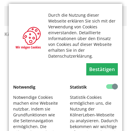
Hier könnte Werbung stehen, mit der wir uns
Durch die Nutzung dieser
finanzieren. Bitte akzeptieren Sie die
Cookie-Meldung
.
Webseite erklären Sie sich mit der
Verwendung von Cookies
einverstanden. Detaillierte
KölnerLeben Sommer 2026
Informationen über den Einsatz
von Cookies auf dieser Webseite
erhalten Sie in der
Datenschutzerklärung.
Bestätigen
Notwendig
Statistik
Notwendige Cookies
Statistik-Cookies
machen eine Webseite
ermöglichen uns, die
nutzbar, indem sie
Nutzung der
Grundfunktionen wie
KölnerLeben-Webseite
die Seitennavigation
zu analysieren. Dadurch
ermöglichen. Die
bekommen wir wichtige