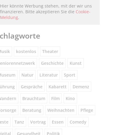
Hier könnte Werbung stehen, mit der wir uns
finanzieren. Bitte akzeptieren Sie die
Cookie-
Meldung
.
chlagworte
usik
kostenlos
Theater
eniorennetzwerk
Geschichte
Kunst
Museum
Natur
Literatur
Sport
ührung
Gespräche
Kabarett
Demenz
Wandern
Brauchtum
Film
Kino
orsorge
Beratung
Weihnachten
Pflege
este
Tanz
Vortrag
Essen
Comedy
igital
Gesundheit
Politik