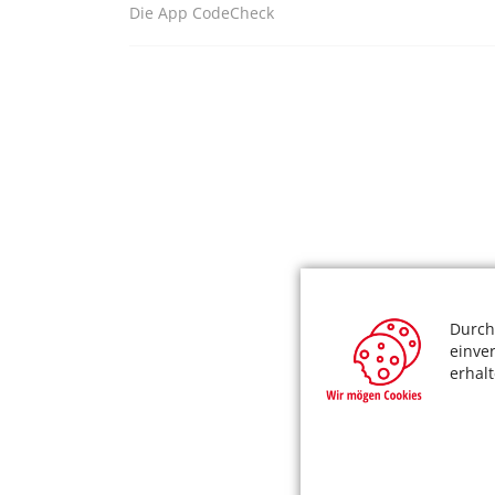
Die App CodeCheck
Durch
einve
erhal