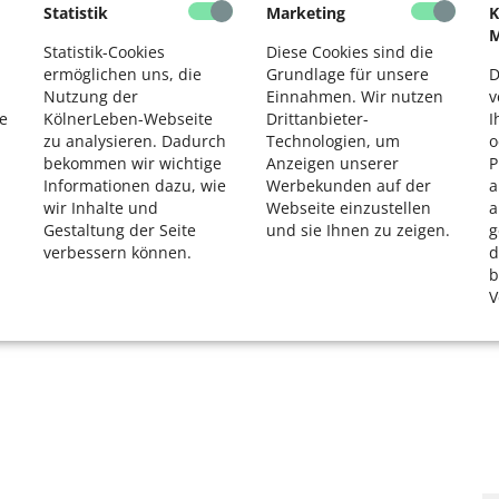
Statistik
Marketing
K
2
M
Statistik-Cookies
Diese Cookies sind die
ermöglichen uns, die
Grundlage für unsere
D
Nutzung der
Einnahmen. Wir nutzen
v
e
KölnerLeben-Webseite
Drittanbieter-
I
zu analysieren. Dadurch
Technologien, um
o
bekommen wir wichtige
Anzeigen unserer
P
Informationen dazu, wie
Werbekunden auf der
a
wir Inhalte und
Webseite einzustellen
a
Gestaltung der Seite
und sie Ihnen zu zeigen.
g
verbessern können.
d
b
V