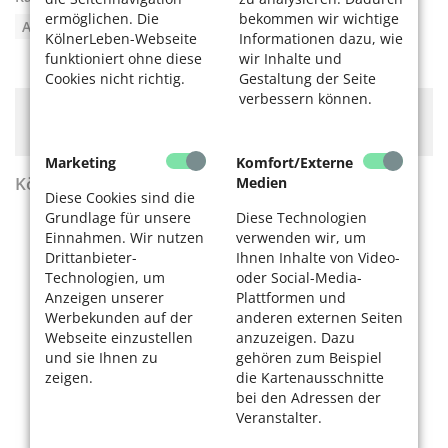
ermöglichen. Die
bekommen wir wichtige
Apps und Webseiten
KölnerLeben-Webseite
Informationen dazu, wie
funktioniert ohne diese
wir Inhalte und
Cookies nicht richtig.
Gestaltung der Seite
verbessern können.
Hier könnte Werbung stehen, mit der wir uns
finanzieren. Bitte akzeptieren Sie die
Cookie-Meldung
.
Marketing
Komfort/Externe
KölnerLeben Sommer 2026
Medien
Diese Cookies sind die
Grundlage für unsere
Diese Technologien
Einnahmen. Wir nutzen
verwenden wir, um
Drittanbieter-
Ihnen Inhalte von Video-
Technologien, um
oder Social-Media-
Anzeigen unserer
Plattformen und
Werbekunden auf der
anderen externen Seiten
Webseite einzustellen
anzuzeigen. Dazu
und sie Ihnen zu
gehören zum Beispiel
zeigen.
die Kartenausschnitte
bei den Adressen der
Veranstalter.