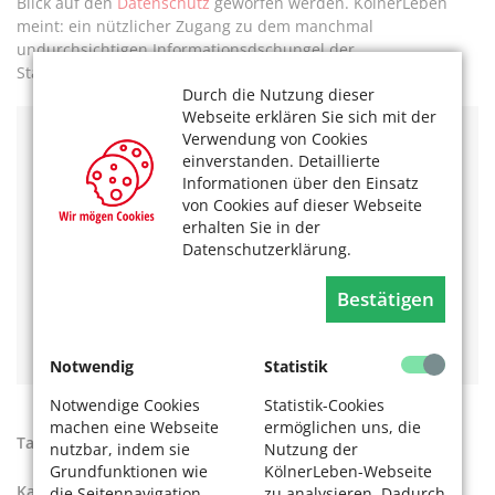
Blick auf den
Datenschutz
geworfen werden. KölnerLeben
meint: ein nützlicher Zugang zu dem manchmal
undurchsichtigen Informationsdschungel der
Stadtverwaltung.
Durch die Nutzung dieser
Webseite erklären Sie sich mit der
Verwendung von Cookies
Den Service können Sie testen auf
www.stadt-koeln.de
einverstanden. Detaillierte
Informationen über den Einsatz
Weitere Informationen zum Angebot finden Sie hier:
von Cookies auf dieser Webseite
Agrippina – der intelligente Chatbot für Ihre Anliegen –
erhalten Sie in der
Stadt Köln
Datenschutzerklärung.
Das könnte Sie auch interessieren:
Bestätigen
Kölner Stadtgeschichte: Ein sagenhafter Löwenkampf
Infos ruckzuck – per QR-Code
Schlechte Schilder melden
Notwendig
Statistik
Notwendige Cookies
Statistik-Cookies
machen eine Webseite
ermöglichen uns, die
Tags:
Chatbot
,
Stadt Köln
nutzbar, indem sie
Nutzung der
Grundfunktionen wie
KölnerLeben-Webseite
Kategorien:
Digitale Welt
,
Unser Köln
,
die Seitennavigation
zu analysieren. Dadurch