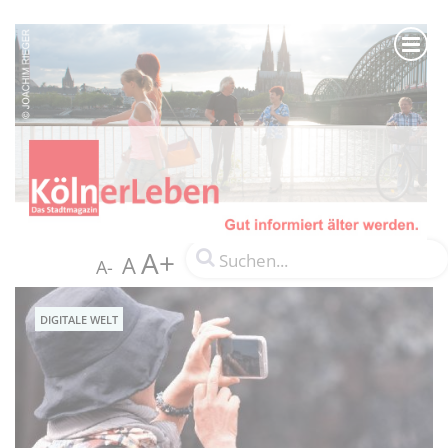
A+
A
A-
DIGITALE WELT