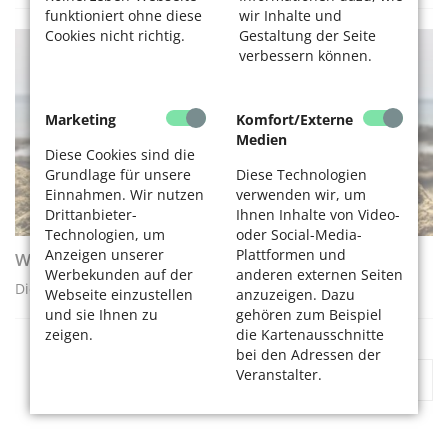
funktioniert ohne diese
wir Inhalte und
Cookies nicht richtig.
Gestaltung der Seite
verbessern können.
APPS UND WEBSEITEN
Marketing
Komfort/Externe
Medien
Diese Cookies sind die
Grundlage für unsere
Diese Technologien
Einnahmen. Wir nutzen
verwenden wir, um
Drittanbieter-
Ihnen Inhalte von Video-
Technologien, um
oder Social-Media-
Anzeigen unserer
Plattformen und
Was ist drin in der Kosmetik?
Werbekunden auf der
anderen externen Seiten
Die App CodeCheck
Webseite einzustellen
anzuzeigen. Dazu
und sie Ihnen zu
gehören zum Beispiel
zeigen.
die Kartenausschnitte
bei den Adressen der
Veranstalter.
«
1
2
3
»