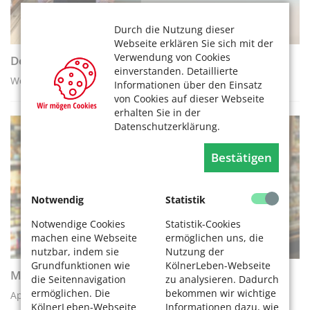
Durch die Nutzung dieser
Webseite erklären Sie sich mit der
Verwendung von Cookies
Der Opa-Blogger
einverstanden. Detaillierte
Webseite "grossvater.de" von Jürgen Busch
Informationen über den Einsatz
von Cookies auf dieser Webseite
erhalten Sie in der
Datenschutzerklärung.
APPS UND WEBSEITEN
Bestätigen
Notwendig
Statistik
Notwendige Cookies
Statistik-Cookies
machen eine Webseite
ermöglichen uns, die
nutzbar, indem sie
Nutzung der
Grundfunktionen wie
KölnerLeben-Webseite
Mobiler Ernährungsberater - die nutriCARD-App
die Seitennavigation
zu analysieren. Dadurch
ermöglichen. Die
bekommen wir wichtige
App-Empfehlung der Redaktion
KölnerLeben-Webseite
Informationen dazu, wie