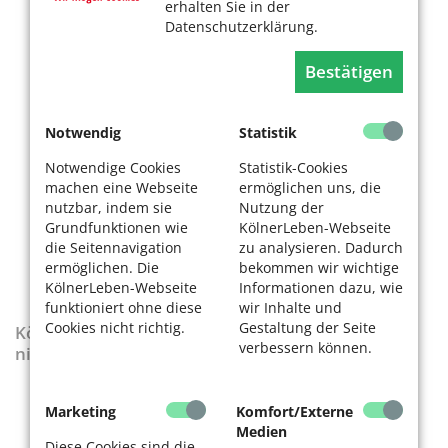
erhalten Sie in der
Datenschutzerklärung.
Bestätigen
Notwendig
Statistik
Notwendige Cookies
Statistik-Cookies
machen eine Webseite
ermöglichen uns, die
nutzbar, indem sie
Nutzung der
Grundfunktionen wie
KölnerLeben-Webseite
die Seitennavigation
zu analysieren. Dadurch
ermöglichen. Die
bekommen wir wichtige
KölnerLeben-Webseite
Informationen dazu, wie
funktioniert ohne diese
wir Inhalte und
Cookies nicht richtig.
Gestaltung der Seite
KölnerLeben-Sonderausgabe „Wenn die Rente
verbessern können.
nicht reicht“
Marketing
Komfort/Externe
Medien
Diese Cookies sind die