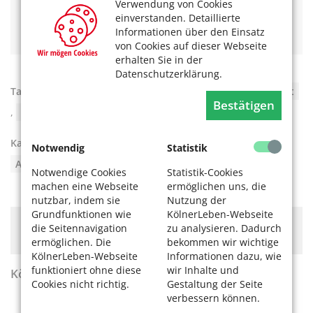
Asiatisch auf den Teller – im Museum für Ostasiatische
Verwendung von Cookies
Kunst (MOK)
einverstanden. Detaillierte
Informationen über den Einsatz
von Cookies auf dieser Webseite
erhalten Sie in der
Datenschutzerklärung.
Tags:
Ausstellung
,
Barrierefreiheit
,
Führung
,
Kunst
Bestätigen
,
Museum
,
Online
,
Sammlung
,
virtuell
Kategorien:
Digitale Welt
,
Kultur
,
Notwendig
Statistik
Apps und Webseiten
Notwendige Cookies
Statistik-Cookies
machen eine Webseite
ermöglichen uns, die
nutzbar, indem sie
Nutzung der
Grundfunktionen wie
KölnerLeben-Webseite
Hier könnte Werbung stehen, mit der wir uns
die Seitennavigation
zu analysieren. Dadurch
finanzieren. Bitte akzeptieren Sie die
Cookie-Meldung
.
ermöglichen. Die
bekommen wir wichtige
KölnerLeben-Webseite
Informationen dazu, wie
funktioniert ohne diese
wir Inhalte und
KölnerLeben Sommer 2026
Cookies nicht richtig.
Gestaltung der Seite
verbessern können.