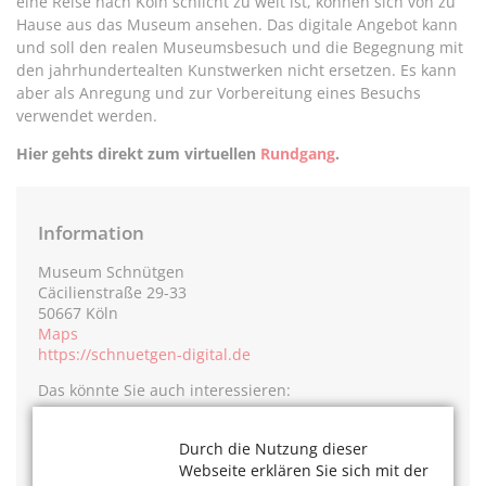
eine Reise nach Köln schlicht zu weit ist, können sich von zu
Hause aus das Museum ansehen. Das digitale Angebot kann
und soll den realen Museumsbesuch und die Begegnung mit
den jahrhundertealten Kunstwerken nicht ersetzen. Es kann
aber als Anregung und zur Vorbereitung eines Besuchs
verwendet werden.
Hier gehts direkt zum virtuellen
Rundgang
.
Information
Museum Schnütgen
Cäcilienstraße 29-33
50667 Köln
Maps
https://schnuetgen-digital.de
Das könnte Sie auch interessieren:
Infos ruckzuck - per QR-Code
Webseiten-Empfehlung der Redaktion:
Sicher online mit
Durch die Nutzung dieser
silver-tipps.de
Webseite erklären Sie sich mit der