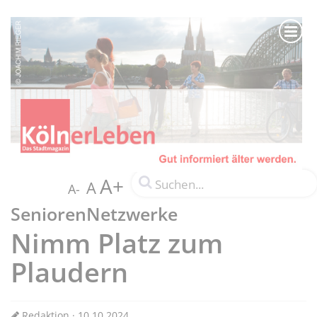
A+
A
A-
SeniorenNetzwerke
Nimm Platz zum
Plaudern
Redaktion · 10.10.2024