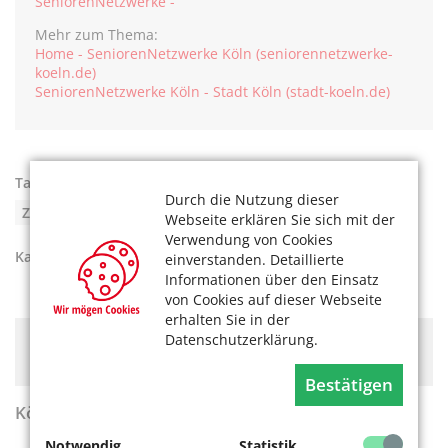
SeniorenNetzwerke -
Mehr zum Thema:
Home - SeniorenNetzwerke Köln (seniorennetzwerke-
koeln.de)
SeniorenNetzwerke Köln - Stadt Köln (stadt-koeln.de)
Tags:
Einsamkeit
,
Gemeinsam
,
Gespräche
,
Durch die Nutzung dieser
Zusammenkommen
Webseite erklären Sie sich mit der
Verwendung von Cookies
Kategorien:
SeniorenNetzwerke
,
Soziales
einverstanden. Detaillierte
Informationen über den Einsatz
von Cookies auf dieser Webseite
erhalten Sie in der
Datenschutzerklärung.
Hier könnte Werbung stehen, mit der wir uns
finanzieren. Bitte akzeptieren Sie die
Cookie-Meldung
.
Bestätigen
KölnerLeben Sommer 2026
Notwendig
Statistik