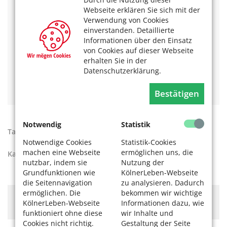
Bundesarbeitsgemeinschaft der
Webseite erklären Sie sich mit der
Seniorenorganisationen e.V. (BAGSO)
gemeinsam mit
Verwendung von Cookies
Deutschland sicher im Netz e.V.
und gefördert durch
einverstanden. Detaillierte
das
Bundesministerium für Umwelt, Naturschutz,
Informationen über den Einsatz
nukleare Sicherheit und Verbraucherschutz (BMUV)
.
von Cookies auf dieser Webseite
Das könnte Sie auch interessieren:
erhalten Sie in der
Datenschutzerklärung.
Android-Smartphone - Buchtipps
Videotelefonie mit Skype
Bestätigen
Notwendig
Statistik
Tags:
Computer
,
Smartphone
,
Tablet
Notwendige Cookies
Statistik-Cookies
machen eine Webseite
ermöglichen uns, die
Kategorien:
Digitales Lernen
nutzbar, indem sie
Nutzung der
Grundfunktionen wie
KölnerLeben-Webseite
die Seitennavigation
zu analysieren. Dadurch
ermöglichen. Die
bekommen wir wichtige
Hier könnte Werbung stehen, mit der wir uns
KölnerLeben-Webseite
Informationen dazu, wie
finanzieren. Bitte akzeptieren Sie die
Cookie-Meldung
.
funktioniert ohne diese
wir Inhalte und
Cookies nicht richtig.
Gestaltung der Seite