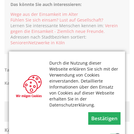
Das könnte Sie auch interessieren:
Wege aus der Einsamkeit im Alter
Fühlen Sie sich einsam? Lust auf Gesellschaft?
Lernen Sie interessante Menschen kennen im:
Verein
gegen die Einsamkeit - Ziemlich neue Freunde.
Adressen nach Stadtbezirken sortiert:
SeniorenNetzwerke in Köln
Durch die Nutzung dieser
Webseite erklären Sie sich mit der
Tags:
Ehrenamt und Freiwilligkeit
,
Einsamkeit
Verwendung von Cookies
einverstanden. Detaillierte
Kategorien:
Aktiv werden
Informationen über den Einsatz
von Cookies auf dieser Webseite
erhalten Sie in der
Datenschutzerklärung.
Hier könnte Werbung stehen, mit der wir uns
finanzieren. Bitte akzeptieren Sie die
Cookie-Meldung
.
Bestätigen
KölnerLeben Sommer 2026