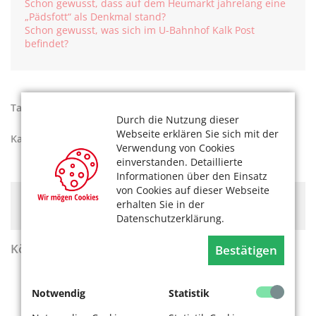
Schon gewusst, dass auf dem Heumarkt jahrelang eine
„Pädsfott“ als Denkmal stand?
Schon gewusst, was sich im U-Bahnhof Kalk Post
befindet?
Tags:
Kölner Stadtgeschichte
Durch die Nutzung dieser
Webseite erklären Sie sich mit der
Kategorien:
Aktiv werden
Verwendung von Cookies
einverstanden. Detaillierte
Informationen über den Einsatz
von Cookies auf dieser Webseite
Hier könnte Werbung stehen, mit der wir uns
erhalten Sie in der
finanzieren. Bitte akzeptieren Sie die
Cookie-Meldung
.
Datenschutzerklärung.
KölnerLeben Sommer 2026
Bestätigen
Notwendig
Statistik