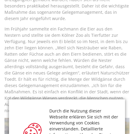
besonders praktikabel herausgestellt. Daher ist die wichtigste
Maßnahme das sogenannte Gelegemanagement, das in
diesem Jahr eingeführt wurde.
Im Frühjahr sammelte ein Fachmann die Eier aus den
Nestern und stellte sie dem Kölner Zoo als Tierfutter zur
Verfügung. Nur jeweils ein Ei bleibt so im Nest, in dem bis zu
zehn Eier liegen können. „Weil sich Nesträuber wie Raben,
Ratten oder Füchse auch an den Eiern bedienen, stört es die
Gänse nicht, wenn welche fehlen. Würden die Nester
allerdings vollständig ausgeräumt, besteht die Gefahr, dass
die Gänse ein neues Gelege anlegen“, erläutert Naturschützer
Toedt. Er hält es für richtig, die Menge der Wildgänse durch
dieses Gelegemanagement einzudämmen. „Ich bin für die
Maßnahmen. Es ist einfach ein Konflikt in der Stadt, wenn der
Kot der Wildgänse Wiesen verdreckt, die Menschen nutzen.
Auch besteht die Gefahr, dass heimische Tiere Gewässer
nicht mehr nutzen können“, sagt er.
Durch die Nutzung dieser
Webseite erklären Sie sich mit der
Verwendung von Cookies
einverstanden. Detaillierte