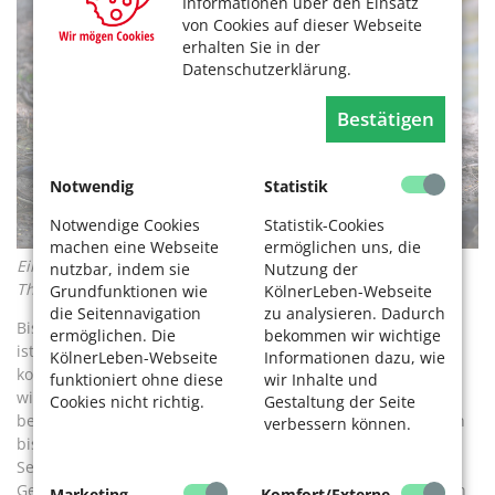
Informationen über den Einsatz
von Cookies auf dieser Webseite
erhalten Sie in der
Datenschutzerklärung.
Bestätigen
Notwendig
Statistik
Notwendige Cookies
Statistik-Cookies
machen eine Webseite
ermöglichen uns, die
Ein Familienverband von Nilgänsen – schon putzig. Foto:
nutzbar, indem sie
Nutzung der
Thomas Banneyer
Grundfunktionen wie
KölnerLeben-Webseite
die Seitennavigation
zu analysieren. Dadurch
Bis das Absammeln der Eier den gewünschten Effekt bringt,
ermöglichen. Die
bekommen wir wichtige
ist Geduld notwendig. „Es ist nur dann wirksam, wenn es
KölnerLeben-Webseite
Informationen dazu, wie
konsequent über einen längeren Zeitraum durchgeführt
funktioniert ohne diese
wir Inhalte und
wird“, sagt er. Dass dies aber ein mühsames Geschäft ist,
Cookies nicht richtig.
Gestaltung der Seite
bestätigt die Erfahrung der Stadt Düsseldorf. Dort hatte sich
verbessern können.
bis 2017 der Bestand der Kanadagänse etwa verdreifacht.
Seit über fünf Jahren betreibt Düsseldorf das
Gelegemanagement. Allein im vergangenen Jahr entnahmen
Marketing
Komfort/Externe