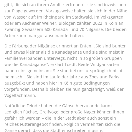
gibt, die sich an ihrem Anblick erfreuen – sie sind inzwischen
zur Plage geworden. Vorzugsweise halten sie sich in der Nähe
von Wasser auf: im Rheinpark, im Stadtwald, im Volksgarten
oder am Aachener Weiher. Biologen zählten 2022 in Köln an
zwanzig Gewässern 600 Kanada- und 70 Nilgänse. Die beiden
Arten kann man gut auseinanderhalten.
Die Färbung der Nilgänse erinnert an Enten. „Sie sind bunter
und etwas kleiner als die Kanadagänse und sie sind meist in
Familienverbänden unterwegs, nicht in so großen Gruppen
wie die Kanadagänse“, erklärt Toedt. Beide Wildgansarten
haben eins gemeinsam: Sie sind bei uns ursprünglich nicht
heimisch. „Sie sind im Laufe der Jahre aus Zoos und Parks
ausgebüxt und haben hier in Köln gute Bedingungen
vorgefunden. Deshalb bleiben sie nun ganzjährig“, weiß der
Vogelfachmann.
Natürliche Feinde haben die Gänse hierzulande kaum.
Lediglich Füchse, Greifvögel oder große Nager können ihnen
gefährlich werden – die in der Stadt aber auch sonst ein
reiches Futterangebot finden. Folglich vermehrten sich die
Gänse derart, dass die Stadt einschreiten musste.