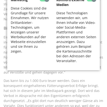
städtische Mitarbeitende rund 800 Eier. Das Resultat: Die
Medien
Diese Cookies sind die
Zahl der Jungvögel bei den Kanadagänsen hat sich im
Grundlage für unsere
Diese Technologien
Vergleich zum Jahr 2017 fast halbiert, aktuell werden 90
Einnahmen. Wir nutzen
verwenden wir, um
Nachwuchsgänse gezählt.
Drittanbieter-
Ihnen Inhalte von Video-
Technologien, um
oder Social-Media-
Bitte nicht füttern!
Anzeigen unserer
Plattformen und
Werbekunden auf der
anderen externen Seiten
Einen Beitrag zum Problem leistet aber auch der Mensch,
Webseite einzustellen
anzuzeigen. Dazu
indem manche die Gänse füttern. Denn das „Bitte, bitte nicht
und sie Ihnen zu
gehören zum Beispiel
füttern!“ lockt immer mehr Gänse an. „Die wichtigste und
zeigen.
die Kartenausschnitte
nachhaltigste Maßnahme liegt im konsequenten
bei den Adressen der
Fütterungsverbot“, betont Kaune. Er bedauert: „Leider wird es
Veranstalter.
von der Bevölkerung nicht genügend eingehalten.“
Mitarbeitende des Ordnungsamtes achten deshalb verstärkt
auf Verstöße und gehen dagegen vor.“
Das kann bis zu 1.000 Euro teuer werden. Dass ein
konsequent eingehaltenes Fütterungsverbot Erfolge bringt,
hat sich in diesem Jahr im Mediapark gezeigt. Dort wird das
Verbot in Absprache mit den Eigentümern erfolgreich
durchgesetzt. „Es gibt dort nun deutlich weniger Gänse als im
Vorjahr. Dies funktioniert unter anderem so gut, weil der zu