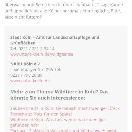
überwachende Bereich recht überschaubar ist“, sagt Kaune
und appelliert an alle Kölner nochmals eindringlich: „Bitte,
bitte nicht füttern!“
Stadt Köln – Amt für Landschaftspflege und
Grünflächen
Tel. 0221 / 221-2 34 14
www.stadt-koeln.de/wildgaense
NABU Köln e
.V.
Luxemburger Str. 295 Tel.
0221 / 790 28 89
www.nabu-koeln.de
Mehr zum Thema Wildtiere in Köln? Das
könnte Sie auch interessieren:
Taubenschutz in Köln: Eiertausch macht weniger Dreck
Tierschutz: Platz für den Spatz!
Wildtiere in Köln: Was tun, wenn man einen Igel
gefunden hat?
Podcast 13: Wo sich Waschbär und Wildschwein wohl